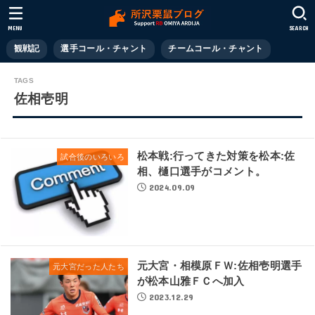
MENU
SEARCH
観戦記
選手コール・チャント
チームコール・チャント
佐相壱明
松本戦:行ってきた対策を松本:佐
試合後のいろいろ
相、樋口選手がコメント。
2024.09.09
元大宮・相模原ＦＷ:佐相壱明選手
元大宮だった人たち
が松本山雅ＦＣへ加入
2023.12.29