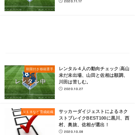
2020.11.17
レンタル４人の動向チェック:高山
期限付き移籍選手
未だ未出場、山田と佐相は順調、
川田は苦しむ。
2020.10.27
サッカーダイジェストによるネク
Ｕ１８など育成組織
ストブレイクBEST100に黒川、西
村、奥抜、佐相が選出！
2020.10.08