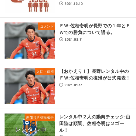
2021.12.10
ＦＷ:佐相壱明が長野での１年とＦ
コメント
Ｗでの勝負について語る。
2021.02.11
【おかえり！】長野レンタル中の
入団・退団
ＦＷ:佐相壱明の復帰が公式発表！
2021.01.13
レンタル中２人の動向チェック:山
期限付き移籍選手
田陸は順調、佐相壱明は２ゴー
ル！