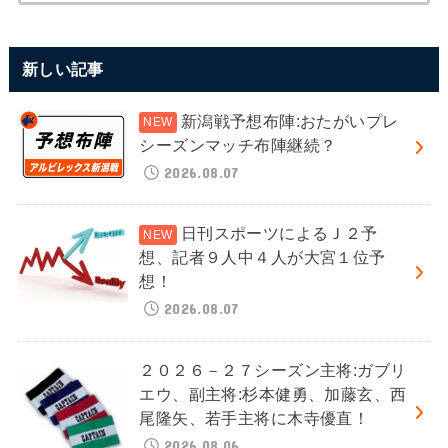
新しい記事
新潟戦予想布陣:おたがいプレ
シーズンマッチ布陣継続？
2026.08.07
日刊スポーツによるＪ２予
想、記者９人中４人が大宮１位予
想！
2026.08.07
２０２６－２７シーズン主将:ガブリ
エウ、副主将:杉本健勇、加藤玄、西
尾隆矢、若手主将に木寺優直！
2026.08.06