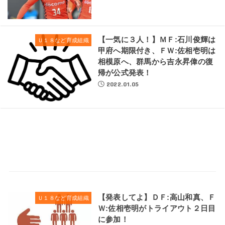
【一気に３人！】ＭＦ:石川俊輝は
Ｕ１８など育成組織
甲府へ期限付き、ＦＷ:佐相壱明は
相模原へ、群馬から吉永昇偉の復
帰が公式発表！
2022.01.05
【発表してよ】ＤＦ:高山和真、Ｆ
Ｕ１８など育成組織
Ｗ:佐相壱明がトライアウト２日目
に参加！