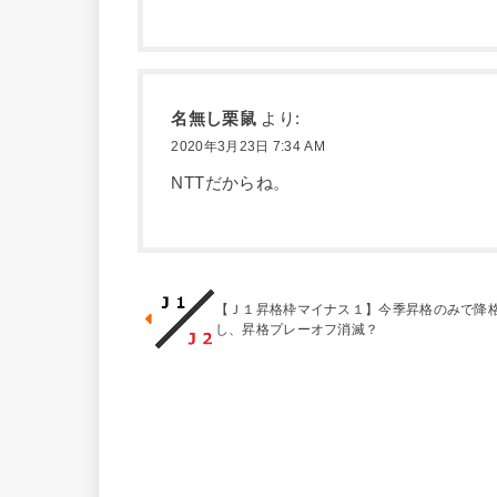
名無し栗鼠
より:
2020年3月23日 7:34 AM
NTTだからね。
【Ｊ１昇格枠マイナス１】今季昇格のみで降
し、昇格プレーオフ消滅？