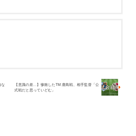
格な
【意識の差…】惨敗したTM:鹿島戦、相手監督「公
式戦だと思っていどむ」