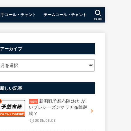
選手コール・チャント
チームコール・チャント
SEARCH
アーカイブ
新しい記事
新潟戦予想布陣:おたが
いプレシーズンマッチ布陣継
続？
2026.08.07