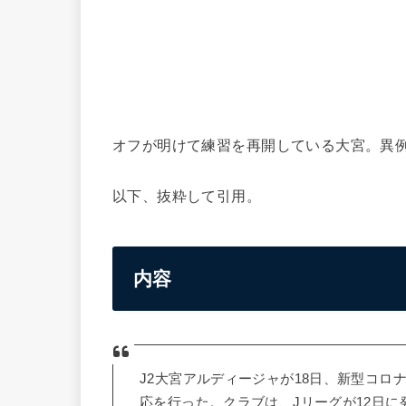
オフが明けて練習を再開している大宮。異
以下、抜粋して引用。
内容
J2大宮アルディージャが18日、新型コ
応を行った。クラブは、Jリーグが12日