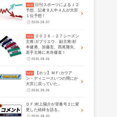
日刊スポーツによるＪ２
予想、記者９人中４人が大宮
１位予想！
2026.08.07
２０２６－２７シーズン
主将:ガブリエウ、副主将:杉
本健勇、加藤玄、西尾隆矢、
若手主将に木寺優直！
2026.08.06
【ホッ】ＭＦ:カウア
ン・ディニースいつの間にか
大宮に戻っていた。
2026.08.06
ＤＦ:村上陽介が背番号２に変
更した経緯を語る。
2026.08.05