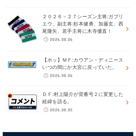
２０２６－２７シーズン主将:ガブリ
エウ、副主将:杉本健勇、加藤玄、西
尾隆矢、若手主将に木寺優直！
2026.08.06
【ホッ】ＭＦ:カウアン・ディニース
いつの間にか大宮に戻っていた。
2026.08.06
ＤＦ:村上陽介が背番号２に変更した
経緯を語る。
2026.08.05