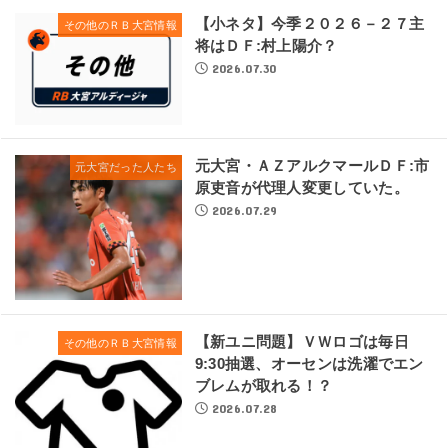
【小ネタ】今季２０２６－２７主
その他のＲＢ大宮情報
将はＤＦ:村上陽介？
2026.07.30
元大宮・ＡＺアルクマールＤＦ:市
元大宮だった人たち
原吏音が代理人変更していた。
2026.07.29
【新ユニ問題】ＶＷロゴは毎日
その他のＲＢ大宮情報
9:30抽選、オーセンは洗濯でエン
ブレムが取れる！？
2026.07.28