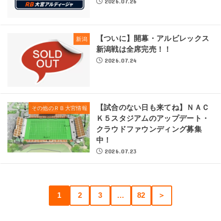
2026.07.26
【ついに】開幕・アルビレックス
新潟
新潟戦は全席完売！！
2026.07.24
【試合のない日も来てね】ＮＡＣ
その他のＲＢ大宮情報
Ｋ５スタジアムのアップデート・
クラウドファウンディング募集
中！
2026.07.23
1
2
3
…
82
＞