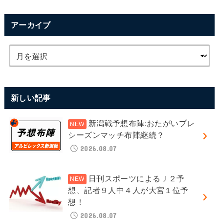
アーカイブ
新しい記事
新潟戦予想布陣:おたがいプレ
シーズンマッチ布陣継続？
2026.08.07
日刊スポーツによるＪ２予
想、記者９人中４人が大宮１位予
想！
2026.08.07