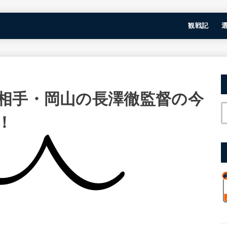
観戦記
相手・岡山の長澤徹監督の今
！