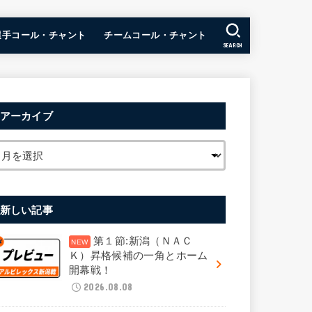
選手コール・チャント
チームコール・チャント
SEARCH
アーカイブ
新しい記事
第１節:新潟（ＮＡＣ
Ｋ）昇格候補の一角とホーム
開幕戦！
2026.08.08