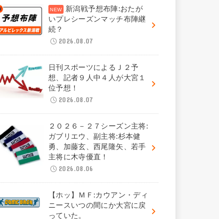
新潟戦予想布陣:おたが
いプレシーズンマッチ布陣継
続？
2026.08.07
日刊スポーツによるＪ２予
想、記者９人中４人が大宮１
位予想！
2026.08.07
２０２６－２７シーズン主将:
ガブリエウ、副主将:杉本健
勇、加藤玄、西尾隆矢、若手
主将に木寺優直！
2026.08.06
【ホッ】ＭＦ:カウアン・ディ
ニースいつの間にか大宮に戻
っていた。