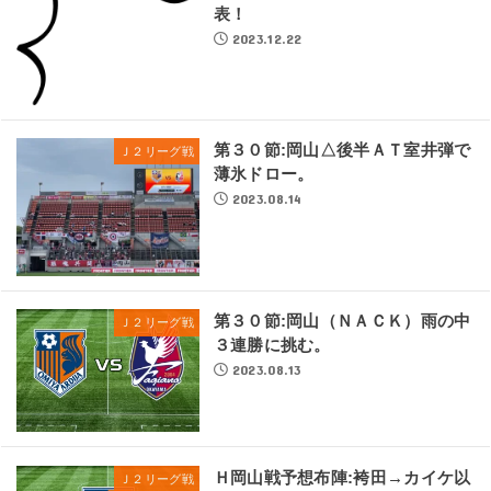
表！
2023.12.22
第３０節:岡山△後半ＡＴ室井弾で
Ｊ２リーグ戦
薄氷ドロー。
2023.08.14
第３０節:岡山（ＮＡＣＫ）雨の中
Ｊ２リーグ戦
３連勝に挑む。
2023.08.13
Ｈ岡山戦予想布陣:袴田→カイケ以
Ｊ２リーグ戦