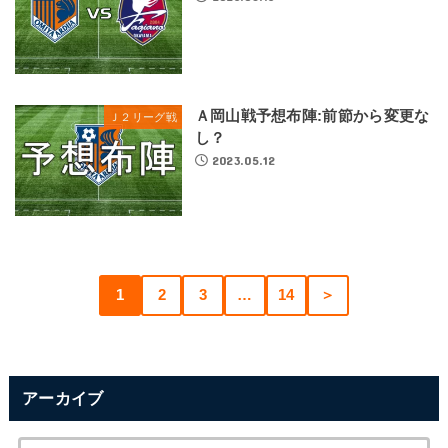
Ａ岡山戦予想布陣:前節から変更な
Ｊ２リーグ戦
し？
2023.05.12
1
2
3
…
14
＞
アーカイブ