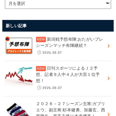
新しい記事
新潟戦予想布陣:おたがいプレ
シーズンマッチ布陣継続？
2026.08.07
日刊スポーツによるＪ２予
想、記者９人中４人が大宮１位予
想！
2026.08.07
２０２６－２７シーズン主将:ガブリ
エウ、副主将:杉本健勇、加藤玄、西