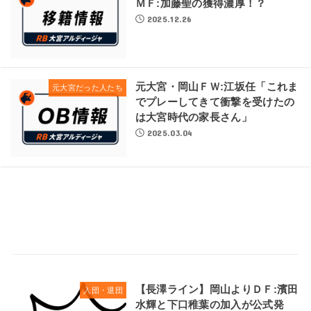
ＭＦ:加藤聖の獲得濃厚！？
2025.12.26
元大宮・岡山ＦＷ:江坂任「これま
元大宮だった人たち
でプレーしてきて衝撃を受けたの
は大宮時代の家長さん」
2025.03.04
【長澤ライン】岡山よりＤＦ:濱田
入団・退団
水輝と下口稚葉の加入が公式発