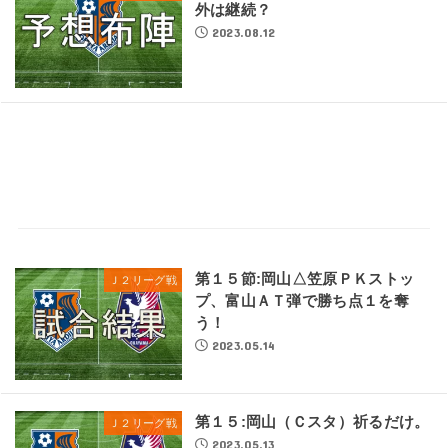
外は継続？
2023.08.12
第１５節:岡山△笠原ＰＫストッ
Ｊ２リーグ戦
プ、富山ＡＴ弾で勝ち点１を奪
う！
2023.05.14
第１５:岡山（Ｃスタ）祈るだけ。
Ｊ２リーグ戦
2023.05.13