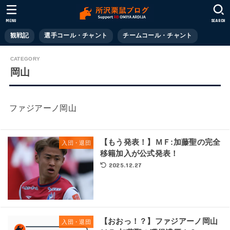
MENU
SEARCH
観戦記
選手コール・チャント
チームコール・チャント
岡山
ファジアーノ岡山
【もう発表！】ＭＦ:加藤聖の完全
入団・退団
移籍加入が公式発表！
2025.12.27
【おおっ！？】ファジアーノ岡山
入団・退団