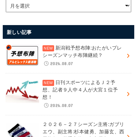
新しい記事
新潟戦予想布陣:おたがいプレ
シーズンマッチ布陣継続？
2026.08.07
日刊スポーツによるＪ２予
想、記者９人中４人が大宮１位予
想！
2026.08.07
２０２６－２７シーズン主将:ガブリ
エウ、副主将:杉本健勇、加藤玄、西