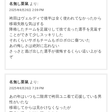
名無し栗鼠
より:
2025年8月26日 2:09 PM
袴田はヴェルディで後半は全く使われてなかったから
移籍失敗な気はする
降格したチームを足蹴りして捨て去った選手を見返す
ことができて少しスッキリした
それくらいサポもチームもボロボロに傷ついた
あの悔しさは絶対に忘れない
さっさと逃げ出した選手が後悔するくらい這い上がる
ぞ
名無し栗鼠
より:
2025年8月26日 7:28 PM
あの年はいつも二階席で袴田ユニ着て応援している男
性がいたな
移籍してからは見かけなくなったが