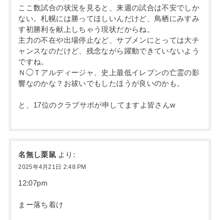
ここ数試合の状況を見ると、来週の試合は不安でしか
ない。札幌には勝ってほしいんだけど、鳥栖にみすみ
す初勝利を献上しちゃう現状だからね。
主力の不在や出場停止など、サブメンにとっては大チ
ャンスなのだけど、残念ながら躍動できていないよう
ですね。
Ｎ◯Ｔアルディージャ、史上最低イレブンの亡霊の影
響なのかな？お祓いでもしたほうが良いのかも。
と、17位のクラブサポが申してますよ皆さんw
名無し栗鼠
より:
2025年4月21日 2:48 PM
12:07pm
まー落ち着け