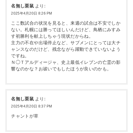
名無し栗鼠
より:
2025年4月20日 8:26 PM
ここ数試合の状況を見ると、来週の試合は不安でしか
ない。札幌には勝ってほしいんだけど、鳥栖にみすみ
す初勝利を献上しちゃう現状だからね。
主力の不在や出場停止など、サブメンにとっては大チ
ャンスなのだけど、残念ながら躍動できていないよう
ですね。
Ｎ◯Ｔアルディージャ、史上最低イレブンの亡霊の影
響なのかな？お祓いでもしたほうが良いのかも。
名無し栗鼠
より:
2025年4月20日 8:37 PM
チャントが草