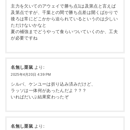
主力を欠いてのアウェイで勝ち点1は及第点と言えば
及第点ですが、千葉との間で勝ち点差は開くばかりで
後ろは常にどこかから迫られているというのは少しい
ただけないかなと
夏の補強までどうやって食らいついていくのか、工夫
が必要ですね
名無し栗鼠
より:
2025年4月20日 4:39 PM
シルバ、ケンユーは折り込み済みだけど、
ラッソは一体何があったんだよ？？？
いればだいぶ結果変わったぞ
名無し栗鼠
より: