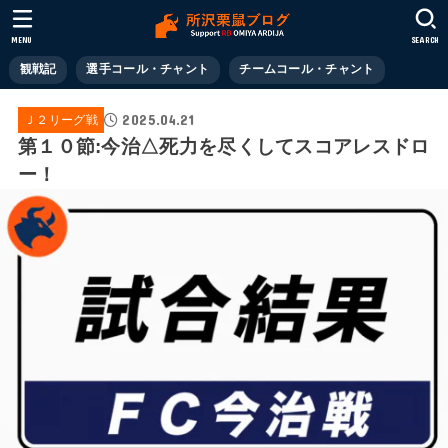
MENU
SEARCH
観戦記
選手コール・チャント
チームコール・チャント
2025.04.21
Ｊ２リーグ戦
第１０節:今治△死力を尽くしてスコアレスドロ
ー！