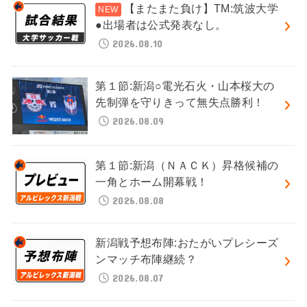
【またまた負け】TM:筑波大学
●出場者は公式発表なし。
2026.08.10
第１節:新潟○電光石火・山本桜大の
先制弾を守りきって無失点勝利！
2026.08.09
第１節:新潟（ＮＡＣＫ）昇格候補の
一角とホーム開幕戦！
2026.08.08
新潟戦予想布陣:おたがいプレシーズ
ンマッチ布陣継続？
2026.08.07