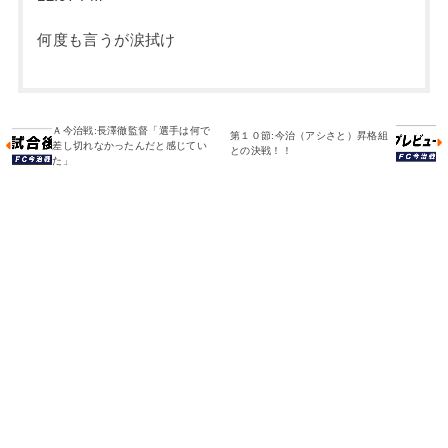
何度も言うが涙拭け
Ａ今治戦:長澤徹監督「選手は何で
第１０節:今治（アシさと）昇格組
差し切れなかったんだと感じてい
との決戦！！
た」