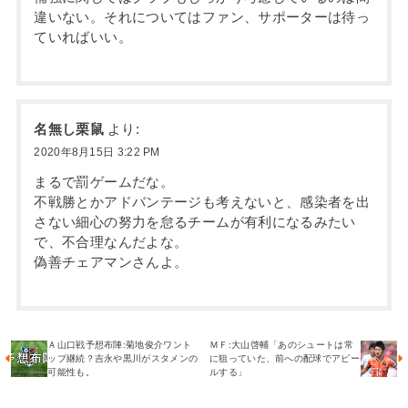
違いない。それについてはファン、サポーターは待っ
ていればいい。
名無し栗鼠
より:
2020年8月15日 3:22 PM
まるで罰ゲームだな。
不戦勝とかアドバンテージも考えないと、感染者を出
さない細心の努力を怠るチームが有利になるみたい
で、不合理なんだよな。
偽善チェアマンさんよ。
Ａ山口戦予想布陣:菊地俊介ワント
ＭＦ:大山啓輔「あのシュートは常
ップ継続？吉永や黒川がスタメンの
に狙っていた、前への配球でアピー
可能性も。
ルする」