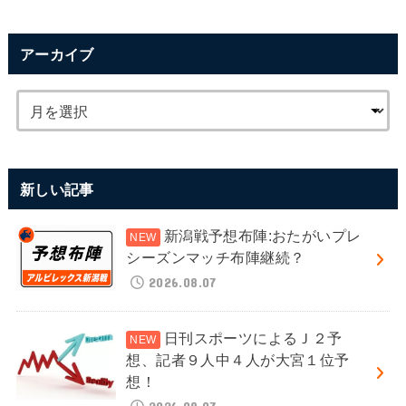
アーカイブ
新しい記事
新潟戦予想布陣:おたがいプレ
シーズンマッチ布陣継続？
2026.08.07
日刊スポーツによるＪ２予
想、記者９人中４人が大宮１位予
想！
2026.08.07