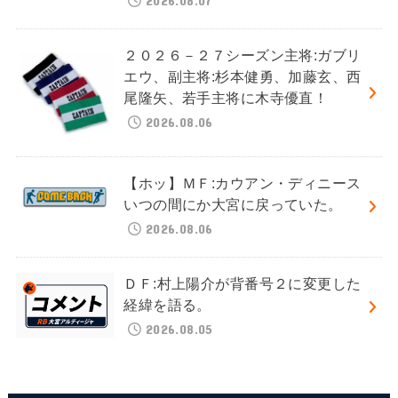
２０２６－２７シーズン主将:ガブリ
エウ、副主将:杉本健勇、加藤玄、西
尾隆矢、若手主将に木寺優直！
2026.08.06
【ホッ】ＭＦ:カウアン・ディニース
いつの間にか大宮に戻っていた。
2026.08.06
ＤＦ:村上陽介が背番号２に変更した
経緯を語る。
2026.08.05