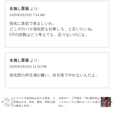
名無し栗鼠
より:
2020年3月25日 7:34 AM
強化に貪欲で羨ましいわ。
どこぞのバカ強化部も仕事しろ、と言いたいね。
CFの頭数はどう考えても、足りないのにな。
名無し栗鼠
より:
2020年3月25日 11:01 PM
強化部の外注感が嫌い。自分達でやれないんだよ。
２０２０天皇杯組み合わせ発表、３
主将ＭＦ：三門雄大「TM:鹿島戦は
回戦は大分、高知、愛知、和歌山県
Ｊ２のレベルに慣れきっている差が
の勝者と対決！
出た」