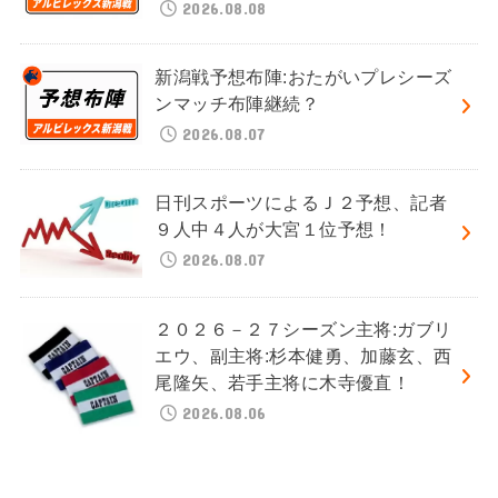
2026.08.08
新潟戦予想布陣:おたがいプレシーズ
ンマッチ布陣継続？
2026.08.07
日刊スポーツによるＪ２予想、記者
９人中４人が大宮１位予想！
2026.08.07
２０２６－２７シーズン主将:ガブリ
エウ、副主将:杉本健勇、加藤玄、西
尾隆矢、若手主将に木寺優直！
2026.08.06