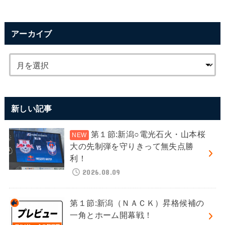
アーカイブ
新しい記事
第１節:新潟○電光石火・山本桜
大の先制弾を守りきって無失点勝
利！
2026.08.09
第１節:新潟（ＮＡＣＫ）昇格候補の
一角とホーム開幕戦！