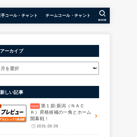
選手コール・チャント
チームコール・チャント
SEARCH
アーカイブ
新しい記事
第１節:新潟（ＮＡＣ
Ｋ）昇格候補の一角とホーム
開幕戦！
2026.08.08