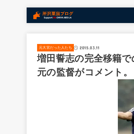
2015.03.11
元大宮だった人たち
増田誓志の完全移籍で
元の監督がコメント。