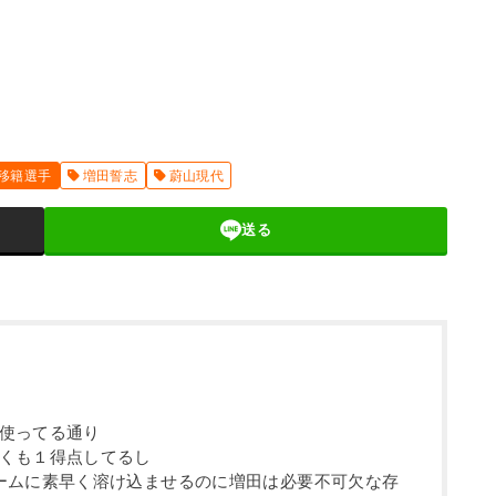
移籍選手
増田誓志
蔚山現代
送る
使ってる通り
くも１得点してるし
ームに素早く溶け込ませるのに増田は必要不可欠な存