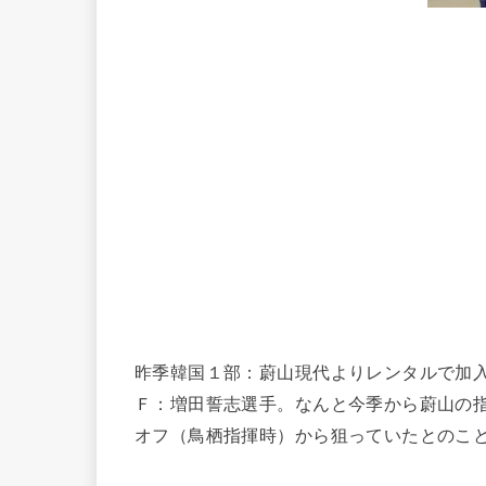
昨季韓国１部：蔚山現代よりレンタルで加
Ｆ：増田誓志選手。なんと今季から蔚山の
オフ（鳥栖指揮時）から狙っていたとのこ