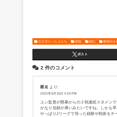
元大宮だった人たち
韓国
雑記
期限付き
ポスト
2
件のコメント
匿名
より:
2015年3月16日 4:34 PM
ユン監督が開幕からの２戦連続スタメンで
かなり信頼が厚いみたいですね。しかも早
やっぱりJリーグで培った経験や戦術をチ