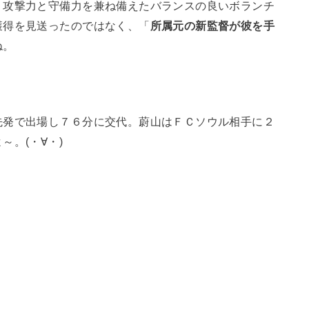
、攻撃力と守備力を兼ね備えたバランスの良いボランチ
獲得を見送ったのではなく、「
所属元の新監督が彼を手
ね。
先発で出場し７６分に交代。蔚山はＦＣソウル相手に２
。(・∀・)