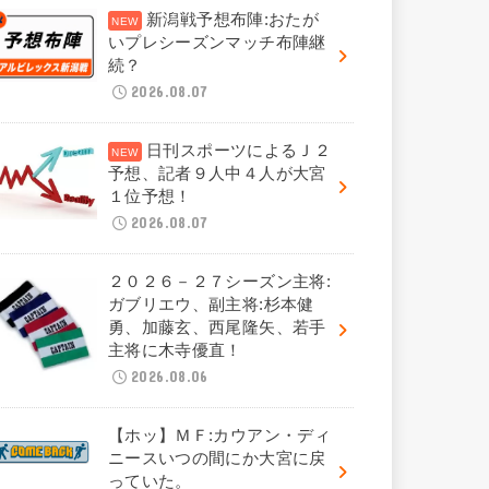
新潟戦予想布陣:おたが
いプレシーズンマッチ布陣継
続？
2026.08.07
日刊スポーツによるＪ２
予想、記者９人中４人が大宮
１位予想！
2026.08.07
２０２６－２７シーズン主将:
ガブリエウ、副主将:杉本健
勇、加藤玄、西尾隆矢、若手
主将に木寺優直！
2026.08.06
【ホッ】ＭＦ:カウアン・ディ
ニースいつの間にか大宮に戻
っていた。