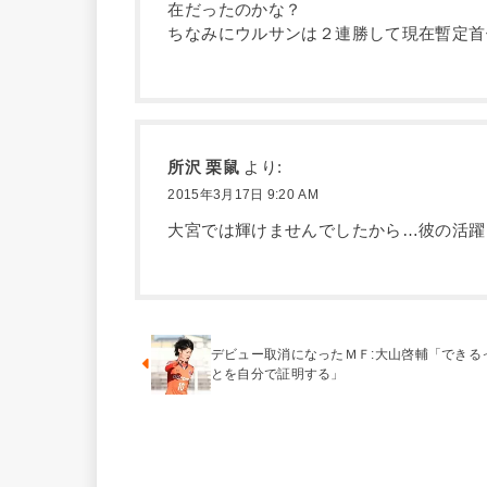
在だったのかな？
ちなみにウルサンは２連勝して現在暫定首
所沢 栗鼠
より:
2015年3月17日 9:20 AM
大宮では輝けませんでしたから…彼の活躍
デビュー取消になったＭＦ:大山啓輔「できる
とを自分で証明する」