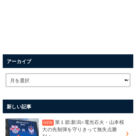
アーカイブ
新しい記事
第１節:新潟○電光石火・山本桜
大の先制弾を守りきって無失点勝