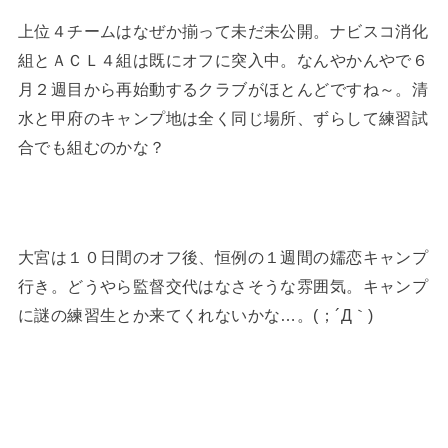
上位４チームはなぜか揃って未だ未公開。ナビスコ消化
組とＡＣＬ４組は既にオフに突入中。なんやかんやで６
月２週目から再始動するクラブがほとんどですね～。清
水と甲府のキャンプ地は全く同じ場所、ずらして練習試
合でも組むのかな？
大宮は１０日間のオフ後、恒例の１週間の嬬恋キャンプ
行き。どうやら監督交代はなさそうな雰囲気。キャンプ
に謎の練習生とか来てくれないかな…。
(；´Д｀)