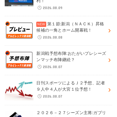
利！
2026.08.09
第１節:新潟（ＮＡＣＫ）昇格
候補の一角とホーム開幕戦！
2026.08.08
新潟戦予想布陣:おたがいプレシーズ
ンマッチ布陣継続？
2026.08.07
日刊スポーツによるＪ２予想、記者
９人中４人が大宮１位予想！
2026.08.07
２０２６－２７シーズン主将:ガブリ