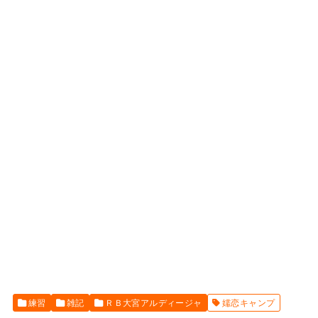
練習
雑記
ＲＢ大宮アルディージャ
嬬恋キャンプ