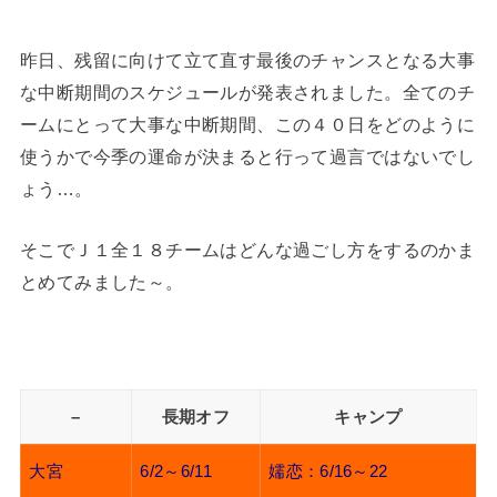
昨日、残留に向けて立て直す最後のチャンスとなる大事
な中断期間のスケジュールが発表されました。全てのチ
ームにとって大事な中断期間、この４０日をどのように
使うかで今季の運命が決まると行って過言ではないでし
ょう…。
そこでＪ１全１８チームはどんな過ごし方をするのかま
とめてみました～。
–
長期オフ
キャンプ
大宮
6/2～6/11
嬬恋：6/16～22