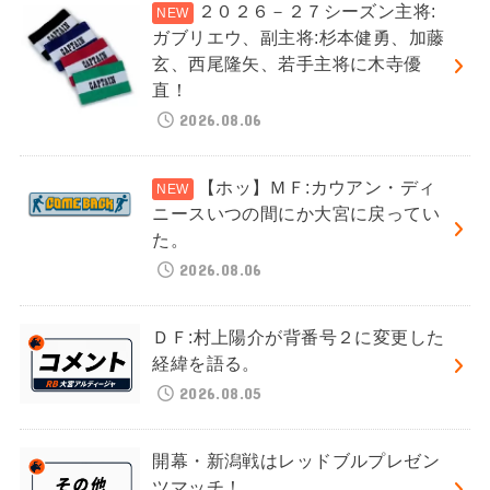
２０２６－２７シーズン主将:
ガブリエウ、副主将:杉本健勇、加藤
玄、西尾隆矢、若手主将に木寺優
直！
2026.08.06
【ホッ】ＭＦ:カウアン・ディ
ニースいつの間にか大宮に戻ってい
た。
2026.08.06
ＤＦ:村上陽介が背番号２に変更した
経緯を語る。
2026.08.05
開幕・新潟戦はレッドブルプレゼン
ツマッチ！