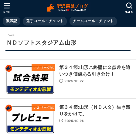
MENU
SEARCH
観戦記
選手コール・チャント
チームコール・チャント
ＮＤソフトスタジアム山形
第３４節:山形△終盤に２点差を追
Ｊ２リーグ戦
いつき価値ある引き分け！
2025.10.27
第３４節:山形（ＮＤスタ）生き残
Ｊ２リーグ戦
りをかけて。
2025.10.26