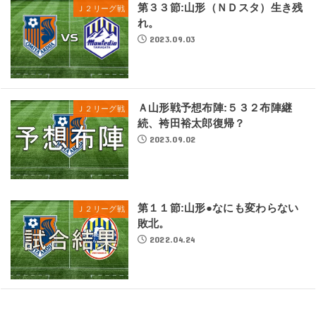
第３３節:山形（ＮＤスタ）生き残
Ｊ２リーグ戦
れ。
2023.09.03
Ａ山形戦予想布陣:５３２布陣継
Ｊ２リーグ戦
続、袴田裕太郎復帰？
2023.09.02
第１１節:山形●なにも変わらない
Ｊ２リーグ戦
敗北。
2022.04.24