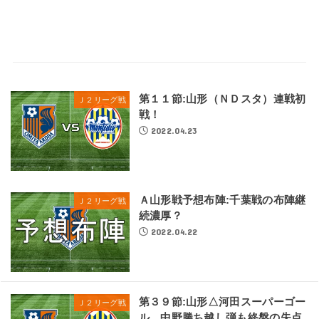
第１１節:山形（ＮＤスタ）連戦初
Ｊ２リーグ戦
戦！
2022.04.23
Ａ山形戦予想布陣:千葉戦の布陣継
Ｊ２リーグ戦
続濃厚？
2022.04.22
第３９節:山形△河田スーパーゴー
Ｊ２リーグ戦
ル、中野勝ち越し弾も終盤の失点