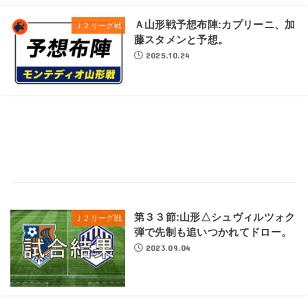
Ａ山形戦予想布陣:カプリーニ、加
Ｊ２リーグ戦
藤スタメンと予想。
2025.10.24
第３３節:山形△シュヴィルツォク
Ｊ２リーグ戦
弾で先制も追いつかれてドロー。
2023.09.04