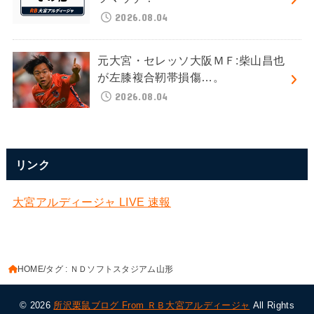
2026.08.04
元大宮・セレッソ大阪ＭＦ:柴山昌也
が左膝複合靭帯損傷…。
2026.08.04
リンク
大宮アルディージャ LIVE 速報
HOME
タグ : ＮＤソフトスタジアム山形
© 2026
所沢栗鼠ブログ From ＲＢ大宮アルディージャ
All Rights