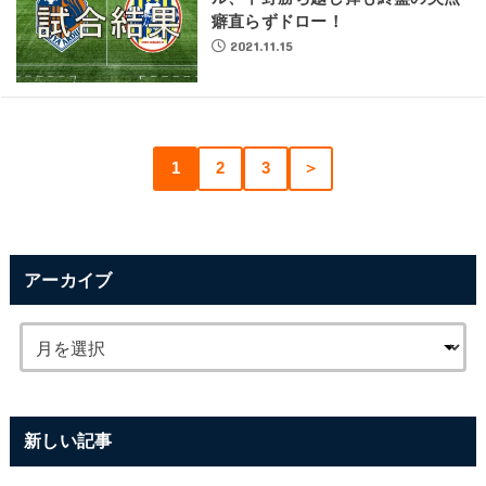
癖直らずドロー！
2021.11.15
1
2
3
＞
アーカイブ
新しい記事