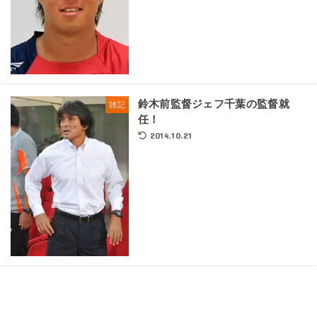
鈴木前監督ジェフ千葉の監督就
雑記
任！
2014.10.21