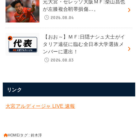
元大宮・セレッソ大阪ＭＦ:柴山昌也
が左膝複合靭帯損傷…。
2026.08.04
【おお～】ＭＦ:日隠ナシュ大士がイ
タリア遠征に臨む全日本大学選抜メ
ンバーに選出！
2026.08.03
リンク
大宮アルディージャ LIVE 速報
HOME
タグ : 鈴木淳