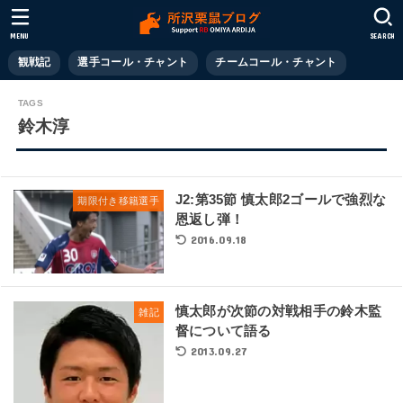
MENU
SEARCH
観戦記
選手コール・チャント
チームコール・チャント
鈴木淳
J2:第35節 慎太郎2ゴールで強烈な
期限付き移籍選手
恩返し弾！
2016.09.18
慎太郎が次節の対戦相手の鈴木監
雑記
督について語る
2013.09.27