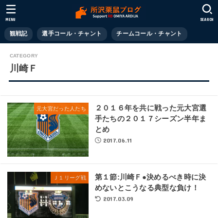
MENU
SEARCH
観戦記
選手コール・チャント
チームコール・チャント
川崎Ｆ
２０１６年を共に戦った元大宮選
元大宮だった人たち
手たちの２０１７シーズン半年ま
とめ
2017.06.11
第１節:川崎Ｆ●決めるべき時に決
Ｊ１リーグ戦
めないとこうなる典型な負け！
2017.03.09