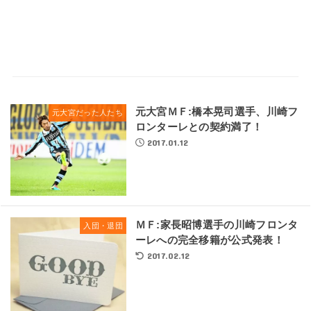
元大宮ＭＦ:橋本晃司選手、川崎フ
元大宮だった人たち
ロンターレとの契約満了！
2017.01.12
ＭＦ:家長昭博選手の川崎フロンタ
入団・退団
ーレへの完全移籍が公式発表！
2017.02.12