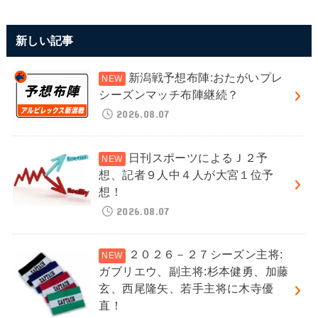
新しい記事
新潟戦予想布陣:おたがいプレ
シーズンマッチ布陣継続？
2026.08.07
日刊スポーツによるＪ２予
想、記者９人中４人が大宮１位予
想！
2026.08.07
２０２６－２７シーズン主将:
ガブリエウ、副主将:杉本健勇、加藤
玄、西尾隆矢、若手主将に木寺優
直！