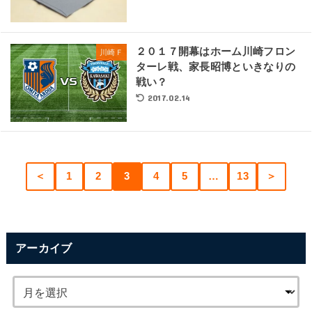
２０１７開幕はホーム川崎フロン
川崎Ｆ
ターレ戦、家長昭博といきなりの
戦い？
2017.02.14
＜
1
2
3
4
5
…
13
＞
アーカイブ