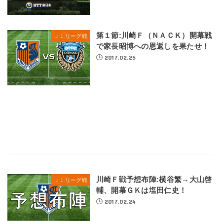
第１節:川崎Ｆ（ＮＡＣＫ）開幕戦
Ｊ１リーグ戦
で家長昭博への恩返しを果たせ！
2017.02.25
川崎Ｆ戦予想布陣:横谷繁→大山啓
Ｊ１リーグ戦
輔、開幕ＧＫは塩田仁史！
2017.02.24