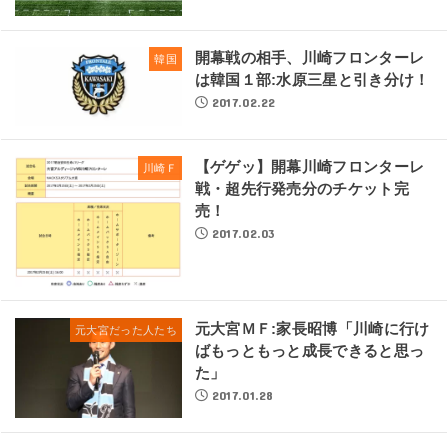
開幕戦の相手、川崎フロンターレ
韓国
は韓国１部:水原三星と引き分け！
2017.02.22
【ゲゲッ】開幕川崎フロンターレ
川崎Ｆ
戦・超先行発売分のチケット完
売！
2017.02.03
元大宮ＭＦ:家長昭博「川崎に行け
元大宮だった人たち
ばもっともっと成長できると思っ
た」
2017.01.28