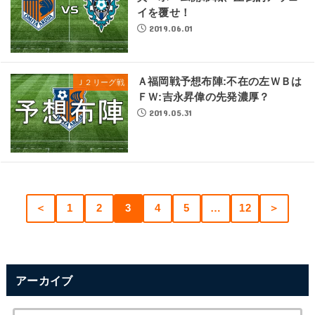
イを覆せ！
2019.06.01
Ａ福岡戦予想布陣:不在の左ＷＢは
Ｊ２リーグ戦
ＦＷ:吉永昇偉の先発濃厚？
2019.05.31
＜
1
2
3
4
5
…
12
＞
アーカイブ