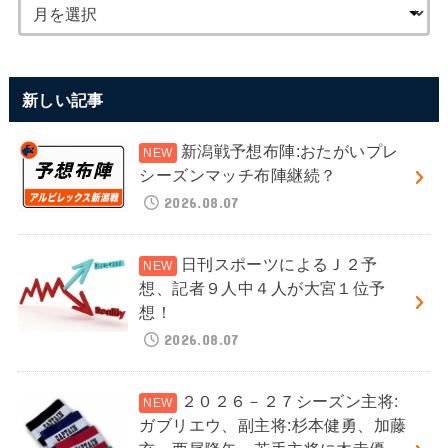
新しい記事
新潟戦予想布陣:おたがいプレ
シーズンマッチ布陣継続？
2026.08.07
日刊スポーツによるＪ２予
想、記者９人中４人が大宮１位予
想！
2026.08.07
２０２６－２７シーズン主将:
ガブリエウ、副主将:杉本健勇、加藤