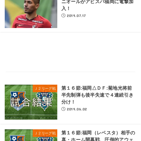
ニオールがアビスパ福岡に電撃加
入！
2019.07.17
第１６節:福岡△ＤＦ:菊地光将前
Ｊ２リーグ戦
半先制弾も後半失速で４連続引き
分け！
2019.06.02
第１６節:福岡（レベスタ）相手の
Ｊ２リーグ戦
真・ホーム開幕戦、圧倒的アウェ