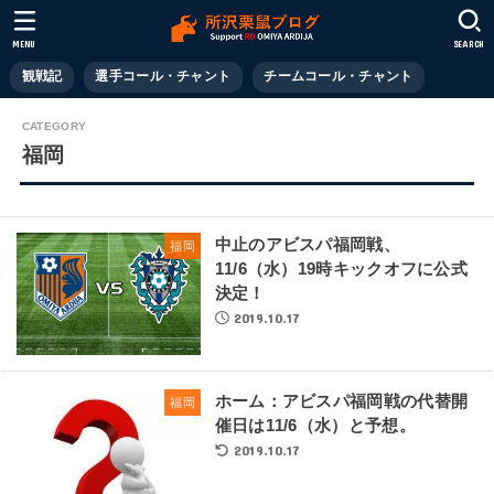
MENU
SEARCH
観戦記
選手コール・チャント
チームコール・チャント
福岡
中止のアビスパ福岡戦、
福岡
11/6（水）19時キックオフに公式
決定！
2019.10.17
ホーム：アビスパ福岡戦の代替開
福岡
催日は11/6（水）と予想。
2019.10.17