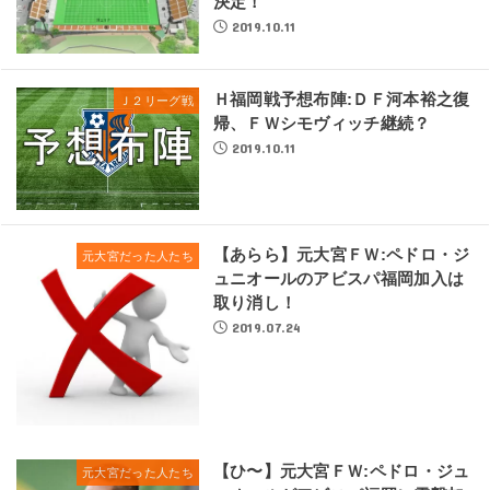
決定！
2019.10.11
Ｈ福岡戦予想布陣:ＤＦ河本裕之復
Ｊ２リーグ戦
帰、ＦＷシモヴィッチ継続？
2019.10.11
【あらら】元大宮ＦＷ:ペドロ・ジ
元大宮だった人たち
ュニオールのアビスパ福岡加入は
取り消し！
2019.07.24
【ひ〜】元大宮ＦＷ:ペドロ・ジュ
元大宮だった人たち