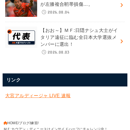
が左膝複合靭帯損傷…。
2026.08.04
【おお～】ＭＦ:日隠ナシュ大士がイ
タリア遠征に臨む全日本大学選抜メ
ンバーに選出！
2026.08.03
リンク
大宮アルディージャ LIVE 速報
HOME
ブログ
練習
ＭＦ:カウアン・ディニースはインサイドハーフにチャレンジ中！