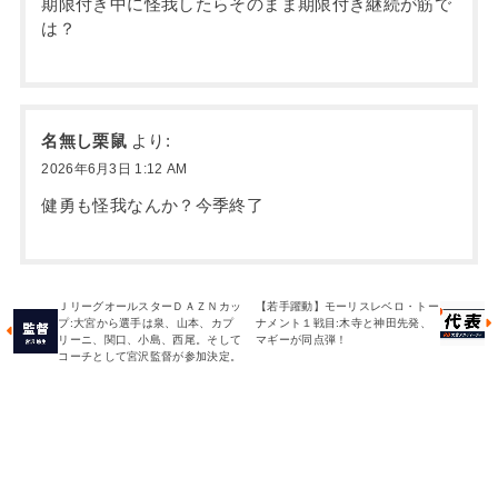
期限付き中に怪我したらそのまま期限付き継続が筋で
は？
名無し栗鼠
より:
2026年6月3日 1:12 AM
健勇も怪我なんか？今季終了
ＪリーグオールスターＤＡＺＮカッ
【若手躍動】モーリスレベロ・トー
プ:大宮から選手は泉、山本、カプ
ナメント１戦目:木寺と神田先発、
リーニ、関口、小島、西尾。そして
マギーが同点弾！
コーチとして宮沢監督が参加決定。