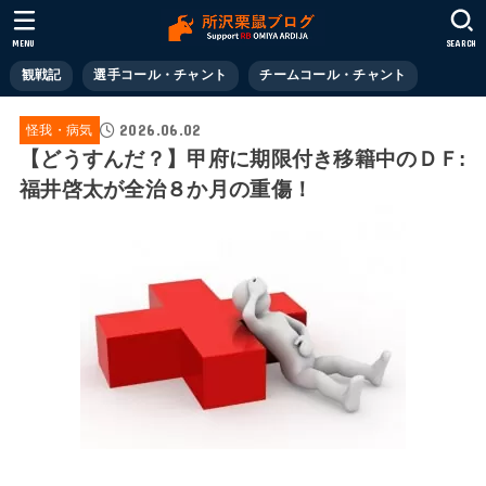
MENU
SEARCH
観戦記
選手コール・チャント
チームコール・チャント
2026.06.02
怪我・病気
【どうすんだ？】甲府に期限付き移籍中のＤＦ:
福井啓太が全治８か月の重傷！