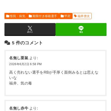
怪我・病気
期限付き移籍選手
甲府
福井啓太
ポスト
送る
5
件のコメント
名無し栗鼠
より:
2026年6月2日 6:58 PM
高く売れない選手をRBが手厚く面倒みるとは思えな
いな
福井、気の毒
名無し赤牛
より: