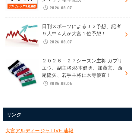
2026.08.07
日刊スポーツによるＪ２予想、記者
９人中４人が大宮１位予想！
2026.08.07
２０２６－２７シーズン主将:ガブリ
エウ、副主将:杉本健勇、加藤玄、西
尾隆矢、若手主将に木寺優直！
2026.08.06
リンク
大宮アルディージャ LIVE 速報