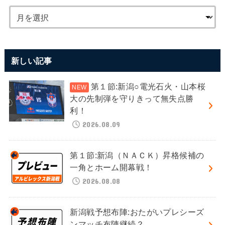
新しい記事
第１節:新潟○電光石火・山本桜
大の先制弾を守りきって無失点勝
利！
2026.08.09
第１節:新潟（ＮＡＣＫ）昇格候補の
一角とホーム開幕戦！
2026.08.08
新潟戦予想布陣:おたがいプレシーズ
ンマッチ布陣継続？