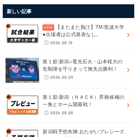
新しい記事
【またまた負け】TM:筑波大学
●出場者は公式発表なし。
2026.08.10
第１節:新潟○電光石火・山本桜大の
先制弾を守りきって無失点勝利！
2026.08.09
第１節:新潟（ＮＡＣＫ）昇格候補の
一角とホーム開幕戦！
2026.08.08
新潟戦予想布陣:おたがいプレシーズ