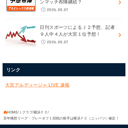
ンマッチ布陣継続？
2026.08.07
日刊スポーツによるＪ２予想、記者
９人中４人が大宮１位予想！
2026.08.07
リンク
大宮アルディージャ LIVE 速報
HOME
Ｊクラブ
横浜ＦＣ
百年構想リーグ・プレーオフ１回戦の相手は横浜ＦＣ（ニッパツ）確定！