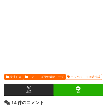
横浜ＦＣ
Ｊ２・Ｊ３百年構想リーグ
ニッパツ三ツ沢球技場
ポスト
送る
14
件のコメント