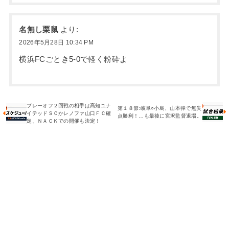
名無し栗鼠
より:
2026年5月28日 10:34 PM
横浜FCごとき5-0で軽く粉砕よ
プレーオフ２回戦の相手は高知ユナ
第１８節:岐阜○小島、山本弾で無失
イテッドＳＣかレノファ山口ＦＣ確
点勝利！…も最後に宮沢監督退場。
定、ＮＡＣＫでの開催も決定！