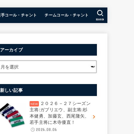
選手コール・チャント
チームコール・チャント
SEARCH
アーカイブ
新しい記事
２０２６－２７シーズン
主将:ガブリエウ、副主将:杉
本健勇、加藤玄、西尾隆矢、
若手主将に木寺優直！
2026.08.06