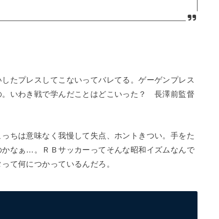
いしたプレスしてこないってバレてる。ゲーゲンプレス
の。いわき戦で学んだことはどこいった？ 長澤前監督
。
こっちは意味なく我慢して失点、ホントきつい。手をた
のかなぁ…。ＲＢサッカーってそんな昭和イズムなんで
タって何につかっているんだろ。