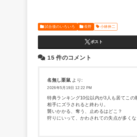
試合後のいろいろ
長野
小林伸二
ポスト
15
件のコメント
名無し栗鼠
より:
2026年5月19日 12:22 PM
特典ランキング10位以内が3人も居てこ
相手にズラされると終わり。
襲いかかる、奪う、止めるはどこ？
狩りにいって、かわされての失点が多くな