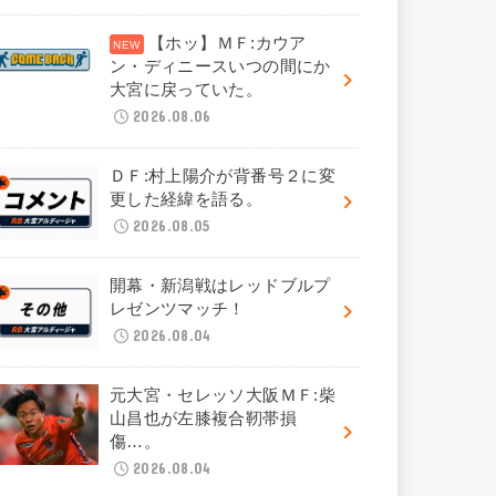
【ホッ】ＭＦ:カウア
ン・ディニースいつの間にか
大宮に戻っていた。
2026.08.06
ＤＦ:村上陽介が背番号２に変
更した経緯を語る。
2026.08.05
開幕・新潟戦はレッドブルプ
レゼンツマッチ！
2026.08.04
元大宮・セレッソ大阪ＭＦ:柴
山昌也が左膝複合靭帯損
傷…。
2026.08.04