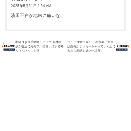
2025年5月31日 1:34 AM
濱田不在が地味に痛いな。
期限付き選手動向チェック:若林学
ジュビロ磐田ＧＫ:川島永嗣「大宮
歩が復活で先発フル出場、清水祐輔
は自分がサッカーをやっていく上で
もひさびさに先発！
大きな基礎を築いた場所」