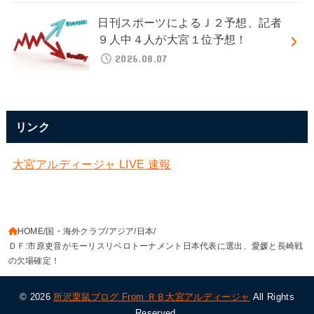
日刊スポーツによるＪ２予想、記者
９人中４人が大宮１位予想！
2026.08.07
リンク
大宮アルディージャ LIVE 速報
HOME
国・海外クラブ
アジア
日本
ＤＦ:市原吏音がモーリスリベロトーナメント日本代表に選出、愛媛と長崎戦
の欠場確定！
© 2026
所沢栗鼠ブログ From ＲＢ大宮アルディージャ
All Rights
Reserved.