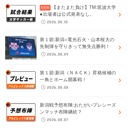
【またまた負け】TM:筑波大学
●出場者は公式発表なし。
2026.08.10
第１節:新潟○電光石火・山本桜大の
先制弾を守りきって無失点勝利！
2026.08.09
第１節:新潟（ＮＡＣＫ）昇格候補の
一角とホーム開幕戦！
2026.08.08
新潟戦予想布陣:おたがいプレシーズ
ンマッチ布陣継続？
2026.08.07