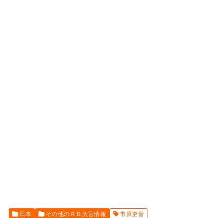
日本
その他のＲＢ大宮情報
市原吏音