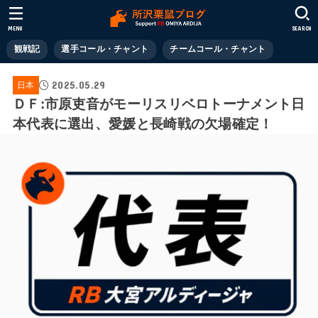
MENU
SEARCH
観戦記
選手コール・チャント
チームコール・チャント
2025.05.29
日本
ＤＦ:市原吏音がモーリスリベロトーナメント日
本代表に選出、愛媛と長崎戦の欠場確定！