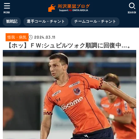
MENU
SEARCH
観戦記
選手コール・チャント
チームコール・チャント
2024.03.11
怪我・病気
【ホッ】ＦＷ:シュビルツォク順調に回復中…。