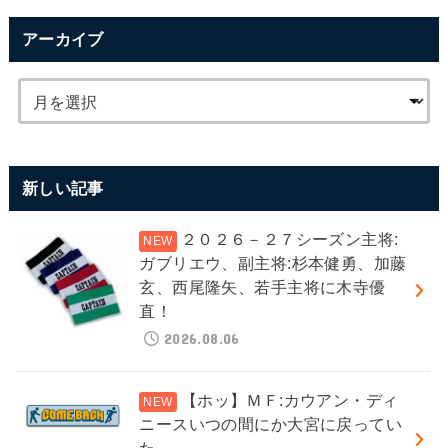
アーカイブ
新しい記事
２０２６－２７シーズン主将:
ガブリエウ、副主将:杉本健勇、加藤
玄、西尾隆矢、若手主将に木寺優
直！
2026.08.06
【ホッ】ＭＦ:カウアン・ディ
ニースいつの間にか大宮に戻ってい