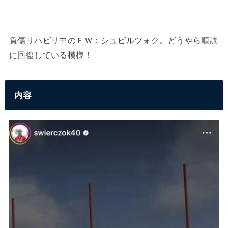
負傷リハビリ中のＦＷ：シュビルツォク。どうやら順調
に回復している模様！
内容