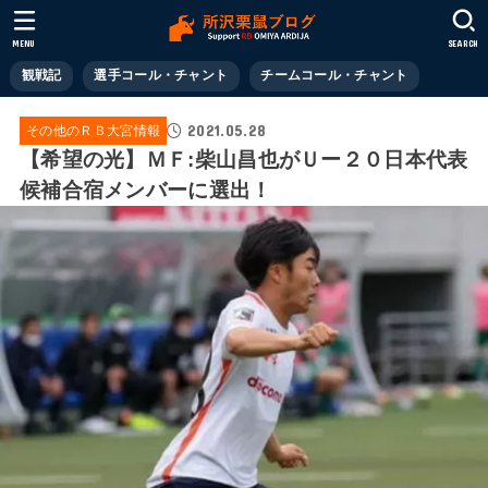
MENU
SEARCH
観戦記
選手コール・チャント
チームコール・チャント
2021.05.28
その他のＲＢ大宮情報
【希望の光】ＭＦ:柴山昌也がＵー２０日本代表
候補合宿メンバーに選出！