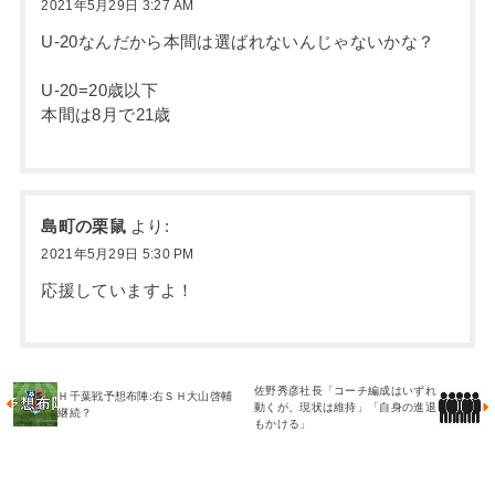
2021年5月29日 3:27 AM
U-20なんだから本間は選ばれないんじゃないかな？
U-20=20歳以下
本間は8月で21歳
島町の栗鼠
より:
2021年5月29日 5:30 PM
応援していますよ！
佐野秀彦社長「コーチ編成はいずれ
Ｈ千葉戦予想布陣:右ＳＨ大山啓輔
動くが、現状は維持」「自身の進退
継続？
もかける」