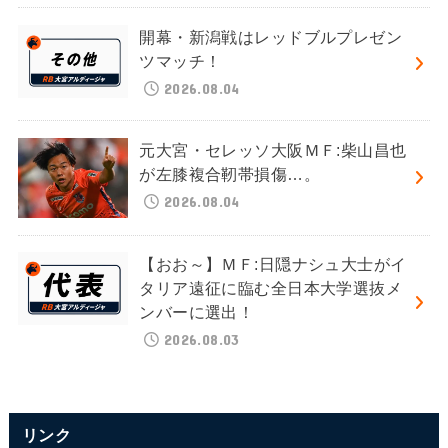
開幕・新潟戦はレッドブルプレゼン
ツマッチ！
2026.08.04
元大宮・セレッソ大阪ＭＦ:柴山昌也
が左膝複合靭帯損傷…。
2026.08.04
【おお～】ＭＦ:日隠ナシュ大士がイ
タリア遠征に臨む全日本大学選抜メ
ンバーに選出！
2026.08.03
リンク