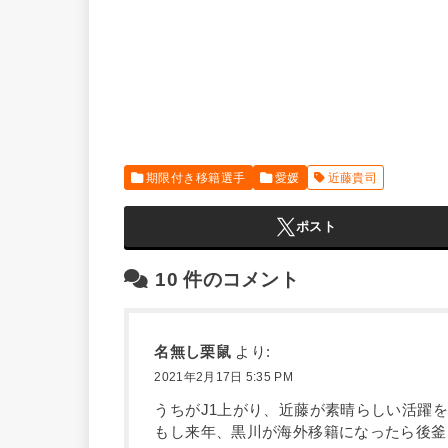
期限付き移籍選手
愛媛
近藤貴司
ポスト
10
件のコメント
名無し栗鼠
より:
2021年2月17日 5:35 PM
うちがJ1上がり、近藤が素晴らしい活躍
もし来年、黒川が海外移籍になったら後釜