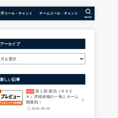
選手コール・チャント
チームコール・チャント
SEARCH
アーカイブ
新しい記事
第１節:新潟（ＮＡＣ
Ｋ）昇格候補の一角とホーム
開幕戦！
2026.08.08