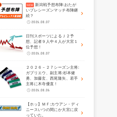
新潟戦予想布陣:おたが
いプレシーズンマッチ布陣継
続？
2026.08.07
日刊スポーツによるＪ２予
想、記者９人中４人が大宮１
位予想！
2026.08.07
２０２６－２７シーズン主将:
ガブリエウ、副主将:杉本健
勇、加藤玄、西尾隆矢、若手
主将に木寺優直！
2026.08.06
【ホッ】ＭＦ:カウアン・ディ
ニースいつの間にか大宮に戻
っていた。