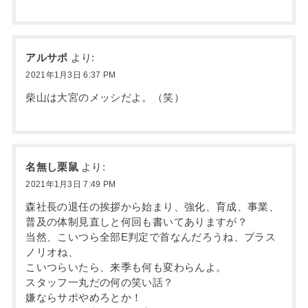
アルサポ
より:
2021年1月3日 6:37 PM
柴山は大宮のメッシだよ。（笑）
名無し栗鼠
より:
2021年1月3日 7:49 PM
森社長の退任の挨拶から始まり、強化、育成、事業、
普及の体制見直しと何回も書いてありますが？
当然、こいつら全部E判定で首なんだろうね、プラス
ノリオね、
こいつらいたら、来季も何も変わらんよ。
スタッフ一丸だの何の笑い話？
嫌ならサポやめろとか！