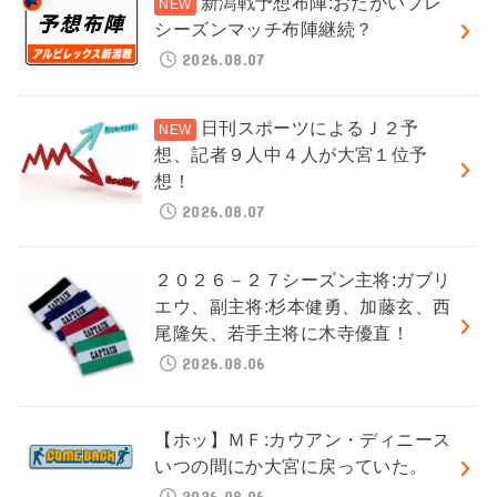
新潟戦予想布陣:おたがいプレ
シーズンマッチ布陣継続？
2026.08.07
日刊スポーツによるＪ２予
想、記者９人中４人が大宮１位予
想！
2026.08.07
２０２６－２７シーズン主将:ガブリ
エウ、副主将:杉本健勇、加藤玄、西
尾隆矢、若手主将に木寺優直！
2026.08.06
【ホッ】ＭＦ:カウアン・ディニース
いつの間にか大宮に戻っていた。
2026.08.06