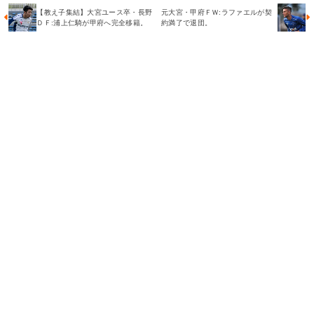
【教え子集結】大宮ユース卒・長野
元大宮・甲府ＦＷ:ラファエルが契
ＤＦ:浦上仁騎が甲府へ完全移籍。
約満了で退団。