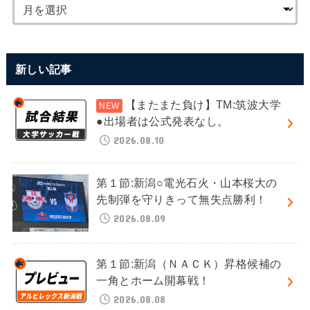
新しい記事
【またまた負け】TM:筑波大学
●出場者は公式発表なし。
2026.08.10
第１節:新潟○電光石火・山本桜大の
先制弾を守りきって無失点勝利！
2026.08.09
第１節:新潟（ＮＡＣＫ）昇格候補の
一角とホーム開幕戦！
2026.08.08