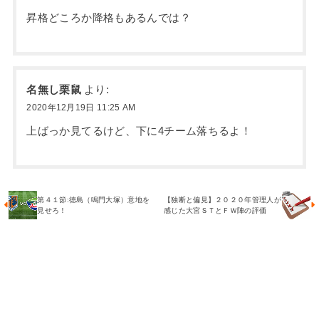
昇格どころか降格もあるんでは？
名無し栗鼠
より:
2020年12月19日 11:25 AM
上ばっか見てるけど、下に4チーム落ちるよ！
第４１節:徳島（鳴門大塚）意地を
【独断と偏見】２０２０年管理人が
見せろ！
感じた大宮ＳＴとＦＷ陣の評価