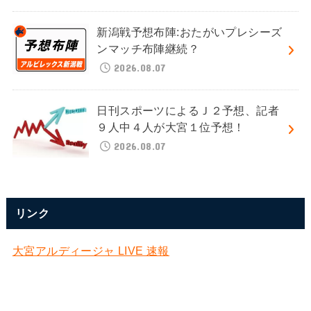
新潟戦予想布陣:おたがいプレシーズ
ンマッチ布陣継続？
2026.08.07
日刊スポーツによるＪ２予想、記者
９人中４人が大宮１位予想！
2026.08.07
リンク
大宮アルディージャ LIVE 速報