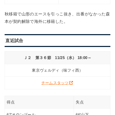
秋移籍で山形のエースを引っこ抜き、出番がなかった森
本が契約解除で海外に移籍した。
直近試合
Ｊ２ 第３６節 11/25（水） 18:00～
東京ヴェルディ（味フィ西）
チームスタッツ
得点
失点
67’オウンゴール
66’山下