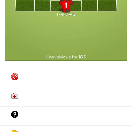
–
–
–