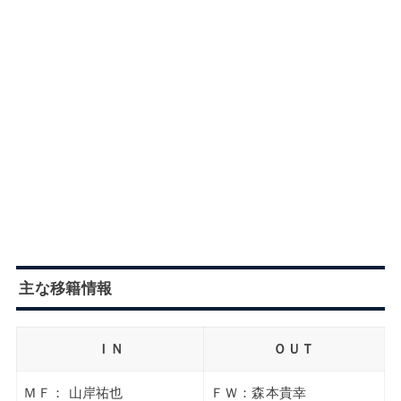
主な移籍情報
ＩＮ
ＯＵＴ
ＭＦ： 山岸祐也
ＦＷ：森本貴幸