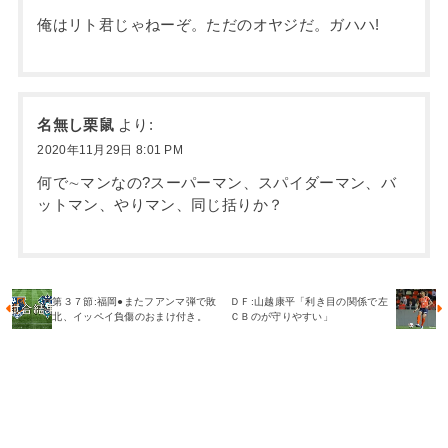
俺はリト君じゃねーぞ。ただのオヤジだ。ガハハ!
名無し栗鼠
より:
2020年11月29日 8:01 PM
何で∼マンなの?スーパーマン、スパイダーマン、バ
ットマン、やりマン、同じ括りか？
第３７節:福岡●またフアンマ弾で敗
ＤＦ:山越康平「利き目の関係で左
北、イッペイ負傷のおまけ付き。
ＣＢのが守りやすい」