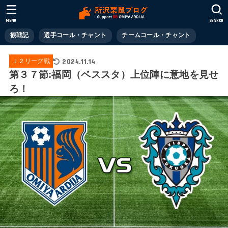
MENU
SEARCH
観戦記
選手コール・チャント
チームコール・チャント
2024.11.14
Ｊ２リーグ戦
第３７節:福岡（ベススタ）上位陣に意地を見せ
ろ！