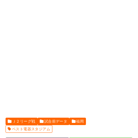
Ｊ２リーグ戦
試合前データ
福岡
ベスト電器スタジアム