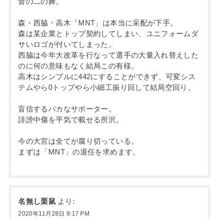
督の二の舞。
森・西脇・高木「MNT」は本当に采配が下手。
森は某企業とトップ契約してしまい、ユニフォームダ
サいロゴが付いてしまった。
西脇は今年大改革を行なって選手の大量入れ替えした
のに何の意味もなく結局この有様。
高木はシンプルに442にすることができず、可変シス
テムやら0トップやら小細工振り回して結局空回り。
盲信するバカなサポーター。
誹謗中傷を平気で載せる所沢。
今の大宮は全てが腐り切っている。
まずは「MNT」の退任を求めます。
名無し栗鼠
より:
2020年11月28日 9:17 PM