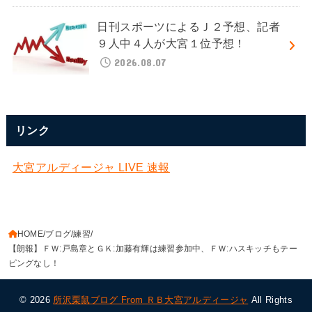
日刊スポーツによるＪ２予想、記者
９人中４人が大宮１位予想！
2026.08.07
リンク
大宮アルディージャ LIVE 速報
HOME
ブログ
練習
【朗報】ＦＷ:戸島章とＧＫ:加藤有輝は練習参加中、ＦＷ:ハスキッチもテー
ピングなし！
© 2026
所沢栗鼠ブログ From ＲＢ大宮アルディージャ
All Rights