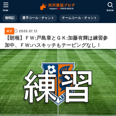
MENU
SEARCH
観戦記
選手コール・チャント
チームコール・チャント
2020.07.13
練習
【朗報】ＦＷ:戸島章とＧＫ:加藤有輝は練習参
加中、ＦＷ:ハスキッチもテーピングなし！