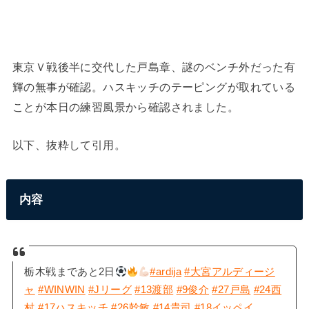
東京Ｖ戦後半に交代した戸島章、謎のベンチ外だった有
輝の無事が確認。ハスキッチのテーピングが取れている
ことが本日の練習風景から確認されました。
以下、抜粋して引用。
内容
栃木戦まであと2日
#ardija
#大宮アルディージ
ャ
#WINWIN
#Jリーグ
#13渡部
#9俊介
#27戸島
#24西
村
#17ハスキッチ
#26幹敏
#14貴司
#18イッペイ