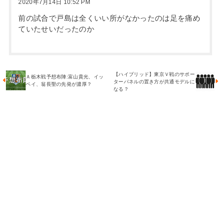
2020年7月14日 10:52 PM
前の試合で戸島は全くいい所がなかったのは足を痛め
ていたせいだったのか
【ハイブリッド】東京Ｖ戦のサポー
Ａ栃木戦予想布陣:富山貴光、イッ
ターパネルの置き方が共通モデルに
ペイ、翁長聖の先発が濃厚？
なる？