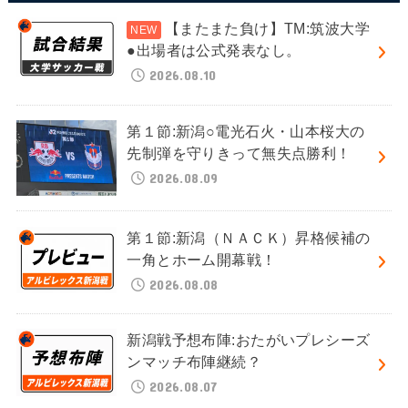
【またまた負け】TM:筑波大学
●出場者は公式発表なし。
2026.08.10
第１節:新潟○電光石火・山本桜大の
先制弾を守りきって無失点勝利！
2026.08.09
第１節:新潟（ＮＡＣＫ）昇格候補の
一角とホーム開幕戦！
2026.08.08
新潟戦予想布陣:おたがいプレシーズ
ンマッチ布陣継続？
2026.08.07