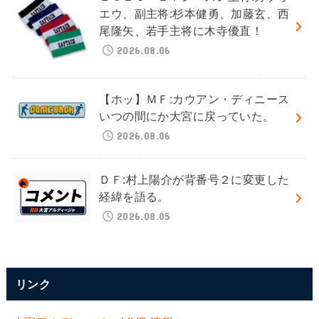
エウ、副主将:杉本健勇、加藤玄、西
尾隆矢、若手主将に木寺優直！
2026.08.06
【ホッ】ＭＦ:カウアン・ディニース
いつの間にか大宮に戻っていた。
2026.08.06
ＤＦ:村上陽介が背番号２に変更した
経緯を語る。
2026.08.05
リンク