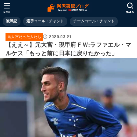
MENU
SEARCH
観戦記
選手コール・チャント
チームコール・チャント
2020.03.21
元大宮だった人たち
【ええ～】元大宮・現甲府ＦＷ:ラファエル・マ
ルケス「もっと前に日本に戻りたかった」