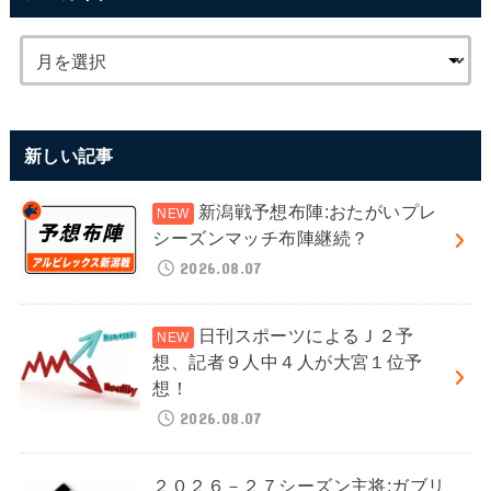
新しい記事
新潟戦予想布陣:おたがいプレ
シーズンマッチ布陣継続？
2026.08.07
日刊スポーツによるＪ２予
想、記者９人中４人が大宮１位予
想！
2026.08.07
２０２６－２７シーズン主将:ガブリ