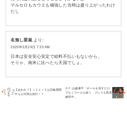
マルセロもカウエも補強した当時は盛り上がったわけ
だし
名無し栗鼠
より:
2020年3月24日 7:33 AM
日本は安全安心安定で給料不払いもないから。
そりゃ、南米に比べたら天国でしょ。
ＤＦ:山越康平「ボールを回すだけ
【あれれ？】Ｊ２とＪ３は五輪期間
でなくゴールも狙う、プレスも再度
中も公式戦を続行！？
練習中」