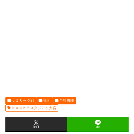
Ｊ２リーグ戦
福岡
予想布陣
ＮＡＣＫ５スタジアム大宮
ポスト
送る