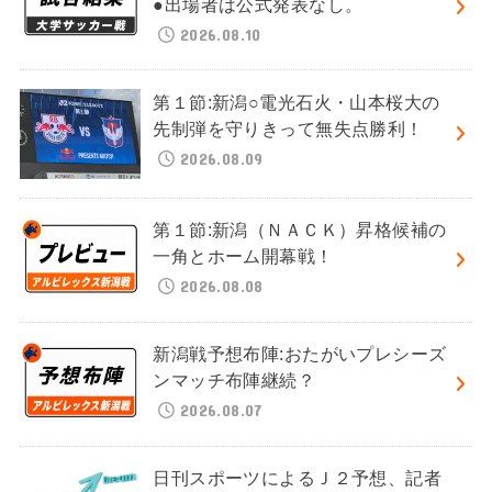
●出場者は公式発表なし。
2026.08.10
第１節:新潟○電光石火・山本桜大の
先制弾を守りきって無失点勝利！
2026.08.09
第１節:新潟（ＮＡＣＫ）昇格候補の
一角とホーム開幕戦！
2026.08.08
新潟戦予想布陣:おたがいプレシーズ
ンマッチ布陣継続？
2026.08.07
日刊スポーツによるＪ２予想、記者