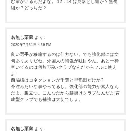
む輩がいるんだよな。 12：14 は見落とし組か？無視
組か？どっちだ？
名無し栗鼠
より:
2020年7月31日 4:39 PM
良い選手が移籍するのは仕方ない。でも強化部には文
句ありありだね。外国人の補強が駄目やん。あと一枠
空いてるのは何故?弱いクラブなんだからフルに使え
よ!
西脇様はコネクションが千葉と早稲田だけか?
外注みたいな事やってるし。強化部の能力が素人なん
だよ。腹立つ。こんなだから腰掛けクラブなんだよ!育
成型クラブでも補強は大切でしょ。
名無し栗鼠
より: