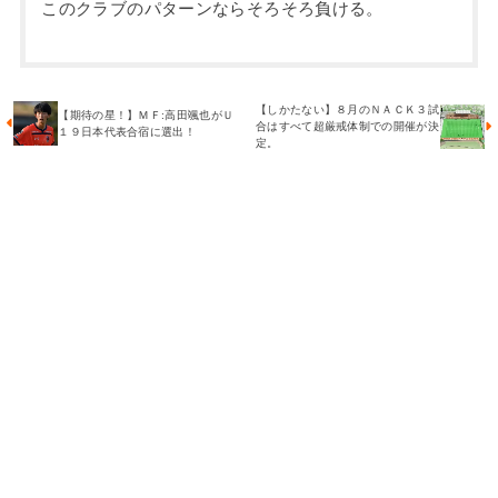
このクラブのパターンならそろそろ負ける。
【しかたない】８月のＮＡＣＫ３試
【期待の星！】ＭＦ:高田颯也がＵ
合はすべて超厳戒体制での開催が決
１９日本代表合宿に選出！
定。