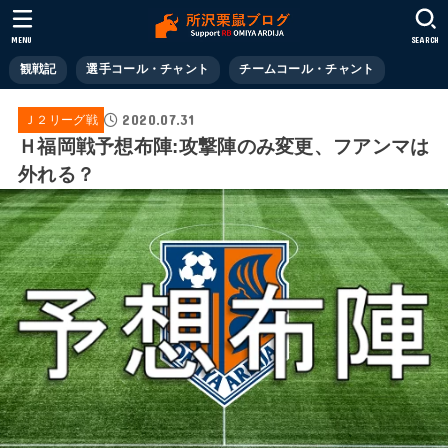
MENU
SEARCH
観戦記
選手コール・チャント
チームコール・チャント
2020.07.31
Ｊ２リーグ戦
Ｈ福岡戦予想布陣:攻撃陣のみ変更、フアンマは
外れる？