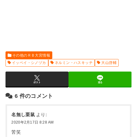
その他のＲＢ大宮情報
イッペイ・シノヅカ
ネルミン・ハスキッチ
大山啓輔
ポスト
送る
6
件のコメント
名無し栗鼠
より:
2020年2月17日 8:28 AM
苦笑