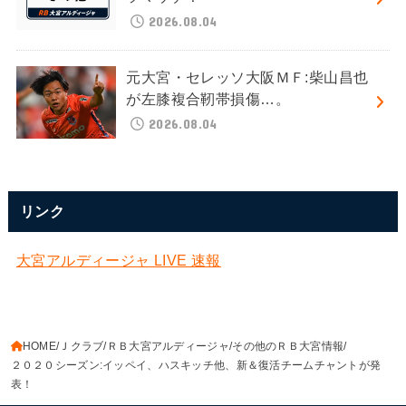
2026.08.04
元大宮・セレッソ大阪ＭＦ:柴山昌也
が左膝複合靭帯損傷…。
2026.08.04
リンク
大宮アルディージャ LIVE 速報
HOME
Ｊクラブ
ＲＢ大宮アルディージャ
その他のＲＢ大宮情報
２０２０シーズン:イッペイ、ハスキッチ他、新＆復活チームチャントが発
表！