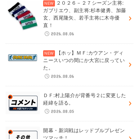
２０２６－２７シーズン主将:
ガブリエウ、副主将:杉本健勇、加藤
玄、西尾隆矢、若手主将に木寺優
直！
2026.08.06
【ホッ】ＭＦ:カウアン・ディ
ニースいつの間にか大宮に戻ってい
た。
2026.08.06
ＤＦ:村上陽介が背番号２に変更した
経緯を語る。
2026.08.05
開幕・新潟戦はレッドブルプレゼン
ツマッチ！