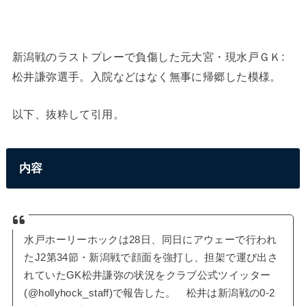
新潟戦のラストプレーで負傷した元大宮・現水戸ＧＫ:
松井謙弥選手。入院などはなく無事に帰郷した模様。
以下、抜粋して引用。
内容
水戸ホーリーホックは28日、同日にアウェーで行われ
たJ2第34節・新潟戦で顔面を強打し、担架で運び出さ
れていたGK松井謙弥の状況をクラブ公式ツイッター
(@hollyhock_staff)で報告した。 松井は新潟戦の0-2