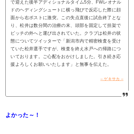
で迎えた後半アディショナルタイム5分、FWレオナル
ドのヘディングシュートに横っ飛びで反応した際に顔
面から右ポストに激突。この失点直後に試合終了とな
り、松井は数分間の治療の末、頭部を固定して担架で
ピッチの外へと運び出されていた。クラブは松井の状
態についてツイッターで「新潟市内で精密検査を受け
ていた松井選手ですが、検査を終え水戸への帰路につ
いております。ご心配をおかけしました。引き続き応
援よろしくお願いいたします」と無事を伝えた。
– ゲキサカ –
よかった～！