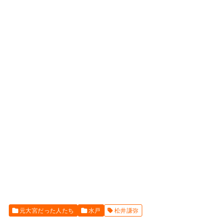
元大宮だった人たち
水戸
松井謙弥