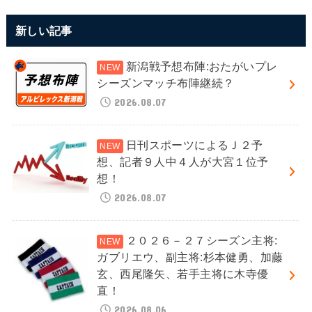
新しい記事
新潟戦予想布陣:おたがいプレ
シーズンマッチ布陣継続？
2026.08.07
日刊スポーツによるＪ２予
想、記者９人中４人が大宮１位予
想！
2026.08.07
２０２６－２７シーズン主将:
ガブリエウ、副主将:杉本健勇、加藤
玄、西尾隆矢、若手主将に木寺優
直！
2026.08.06