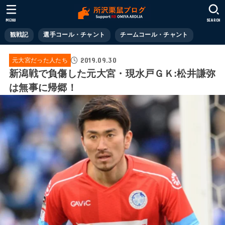
MENU
SEARCH
観戦記
選手コール・チャント
チームコール・チャント
2019.09.30
元大宮だった人たち
新潟戦で負傷した元大宮・現水戸ＧＫ:松井謙弥
は無事に帰郷！