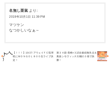
名無し栗鼠
より:
2019年10月1日 11:39 PM
マツケン
なつかしいなぁ～
【！！！】10/27:アウェイＦＣ琉球
第３４節:長崎○３試合連続無失点＆
戦にＭＯＮＧＯＬ８００生ライブ決
奥抜シモヴィッチ大輔の３発で快
定！
勝！