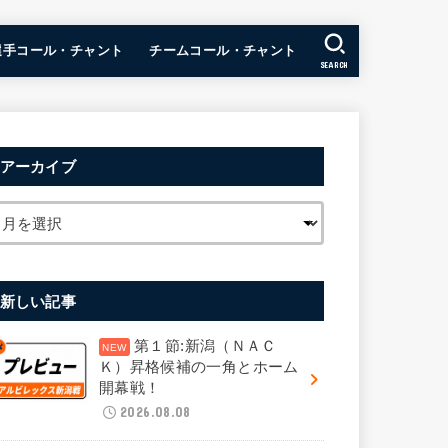
選手コール・チャント
チームコール・チャント
SEARCH
アーカイブ
新しい記事
第１節:新潟（ＮＡＣ
Ｋ）昇格候補の一角とホーム
開幕戦！
2026.08.08