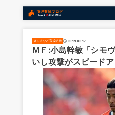
2019.08.17
Ｕ１８など育成組織
ＭＦ:小島幹敏「シモ
いし攻撃がスピードア