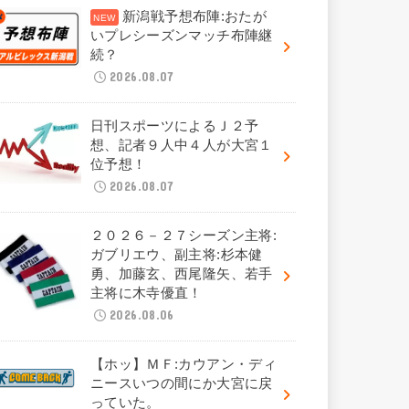
新潟戦予想布陣:おたが
いプレシーズンマッチ布陣継
続？
2026.08.07
日刊スポーツによるＪ２予
想、記者９人中４人が大宮１
位予想！
2026.08.07
２０２６－２７シーズン主将:
ガブリエウ、副主将:杉本健
勇、加藤玄、西尾隆矢、若手
主将に木寺優直！
2026.08.06
【ホッ】ＭＦ:カウアン・ディ
ニースいつの間にか大宮に戻
っていた。