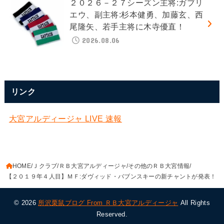
２０２６－２７シーズン主将:ガブリ
エウ、副主将:杉本健勇、加藤玄、西
尾隆矢、若手主将に木寺優直！
2026.08.06
リンク
大宮アルディージャ LIVE 速報
HOME
Ｊクラブ
ＲＢ大宮アルディージャ
その他のＲＢ大宮情報
【２０１９年４人目】ＭＦ:ダヴィッド・バブンスキーの新チャントが発表！
© 2026
所沢栗鼠ブログ From ＲＢ大宮アルディージャ
All Rights
Reserved.