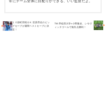
常にチーム全体に目配りができる、いい監督だよ。
１０節町田戦ＧＫ:笠原昂史のビッ
TM:早稲田大学○小野雅史、シモヴ
グセーブが週間ベストセーブに決
ィッチゴールで無失点勝利！
定！