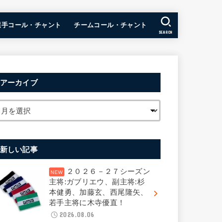
選手コール・チャント
チームコール・チャント
SEARCH
アーカイブ
新しい記事
２０２６－２７シーズン
主将:ガブリエウ、副主将:杉
本健勇、加藤玄、西尾隆矢、
若手主将に木寺優直！
2026.08.06