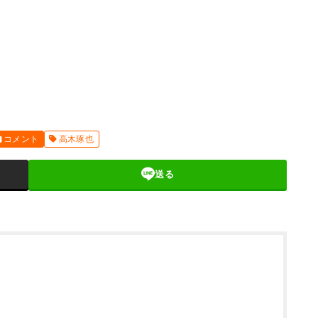
コメント
高木琢也
送る