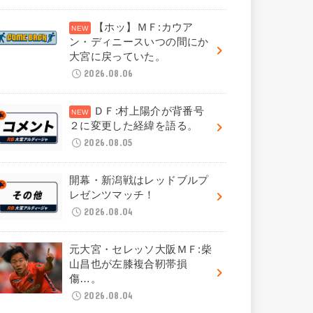
【ホッ】ＭＦ:カウア
ン・ディニースいつの間にか
大宮に戻っていた。
2026.08.06
ＤＦ:村上陽介が背番号
２に変更した経緯を語る。
2026.08.05
開幕・新潟戦はレッドブルプ
レゼンツマッチ！
2026.08.04
元大宮・セレッソ大阪ＭＦ:柴
山昌也が左膝複合靭帯損
傷…。
2026.08.04