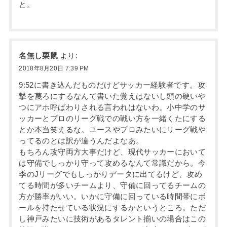
と。
名無し栗鼠
より:
2018年8月20日 7:39 PM
9:52に書き込んだものだけどサッカー経験者です。攻
撃を蔑ろにするなんて書いた覚えはないし頭の硬いや
つにアホ呼ばわりされる言われはないわ。小中学のサ
ッカーとプロのリーグ戦での戦い方を一緒くたにする
とか本当笑えるな。ユースやプロみたいにリーグ戦や
ってるのとは訳が違うんだよなあ。
もちろん攻守両方大事だけど、現代サッカーにおいて
は守備でしっかり守って攻めるなんて常識だから。今
季のJリーグでもしっかりデータに出てるけど、攻め
てる時間が多いチームより、守備に回ってるチームの
方が勝率がいい。いかに守備に回っている時間帯にボ
ールを持たせている状況にするかというところ。ただ
し神戸みたいに技術があるタレント揃いの場合はこの