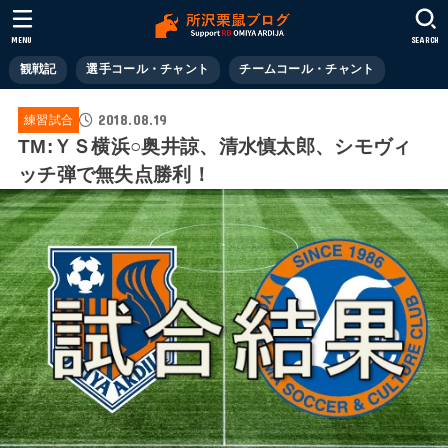
MENU
SEARCH
観戦記
選手コール・チャント
チームコール・チャント
2018.08.19
練習試合
TM:ＹＳ横浜○奥井諒、清水慎太郎、シモヴィ
ッチ弾で無失点勝利！