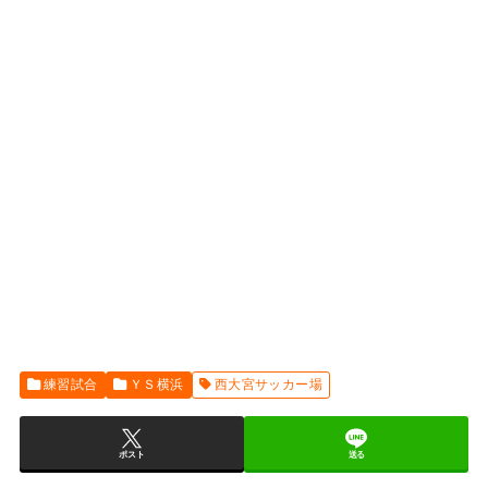
練習試合
ＹＳ横浜
西大宮サッカー場
ポスト
送る