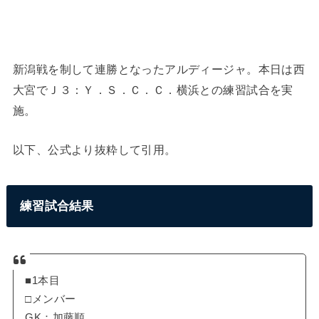
新潟戦を制して連勝となったアルディージャ。本日は西
大宮でＪ３：Ｙ．Ｓ．Ｃ．Ｃ．横浜との練習試合を実
施。
以下、公式より抜粋して引用。
練習試合結果
■1本目
□メンバー
GK：加藤順