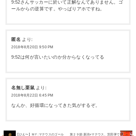
9:52さんサッカーに於いて正解なんてありません。ゴ
ールからの逆算です。やっぱりアホですね。
匿名
より:
2018年8月20日 9:50 PM
9:52は何が言いたいのか分からなくなってる
名無し栗鼠
より:
2018年8月22日 6:45 PM
なんか、好循環になってきた気がするぞ。
【ひえ〜】ＭＦ:マテウスのゴール
第２９節:新潟○マテウス、茨田弾で