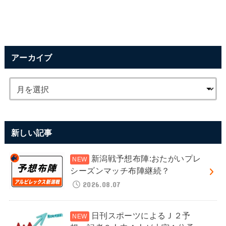
アーカイブ
新しい記事
新潟戦予想布陣:おたがいプレ
シーズンマッチ布陣継続？
2026.08.07
日刊スポーツによるＪ２予