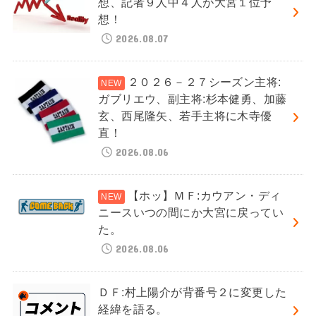
想、記者９人中４人が大宮１位予
想！
2026.08.07
２０２６－２７シーズン主将:
ガブリエウ、副主将:杉本健勇、加藤
玄、西尾隆矢、若手主将に木寺優
直！
2026.08.06
【ホッ】ＭＦ:カウアン・ディ
ニースいつの間にか大宮に戻ってい
た。
2026.08.06
ＤＦ:村上陽介が背番号２に変更した
経緯を語る。