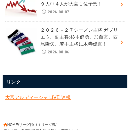
９人中４人が大宮１位予想！
2026.08.07
２０２６－２７シーズン主将:ガブリ
エウ、副主将:杉本健勇、加藤玄、西
尾隆矢、若手主将に木寺優直！
2026.08.06
リンク
大宮アルディージャ LIVE 速報
HOME
リーグ戦
Ｊ１リーグ戦