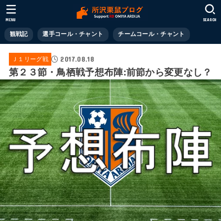
MENU
SEARCH
観戦記
選手コール・チャント
チームコール・チャント
2017.08.18
Ｊ１リーグ戦
第２３節・鳥栖戦予想布陣:前節から変更なし？