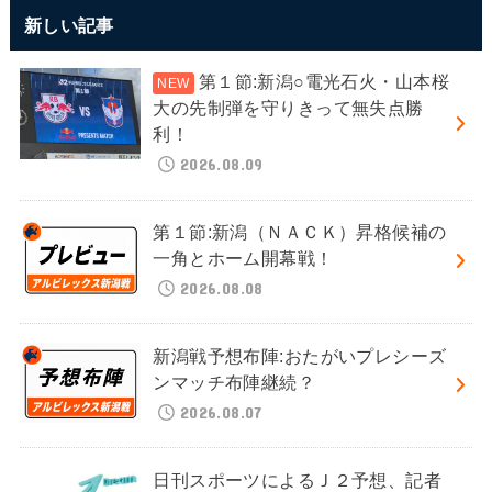
新しい記事
第１節:新潟○電光石火・山本桜
大の先制弾を守りきって無失点勝
利！
2026.08.09
第１節:新潟（ＮＡＣＫ）昇格候補の
一角とホーム開幕戦！
2026.08.08
新潟戦予想布陣:おたがいプレシーズ
ンマッチ布陣継続？
2026.08.07
日刊スポーツによるＪ２予想、記者