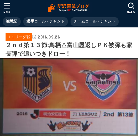
MENU
SEARCH
観戦記
選手コール・チャント
チームコール・チャント
2016.09.26
Ｊ１リーグ戦
２ｎｄ第１３節:鳥栖△富山恩返しＰＫ被弾も家
長弾で追いつきドロー！