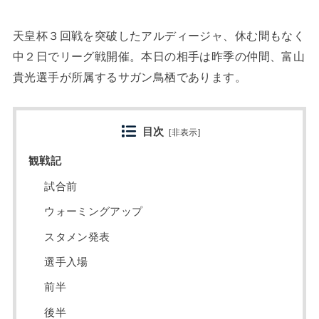
天皇杯３回戦を突破したアルディージャ、休む間もなく
中２日でリーグ戦開催。本日の相手は昨季の仲間、富山
貴光選手が所属するサガン鳥栖であります。
目次
[
非表示
]
観戦記
試合前
ウォーミングアップ
スタメン発表
選手入場
前半
後半