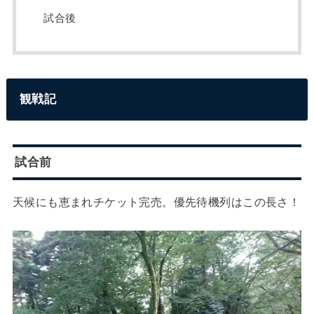
試合後
観戦記
試合前
天候にも恵まれチケット完売。優先待機列はこの長さ！