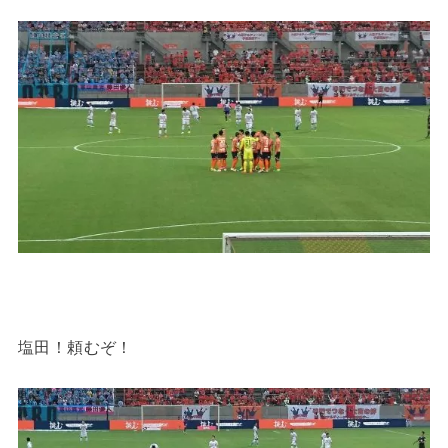
塩田！頼むぞ！