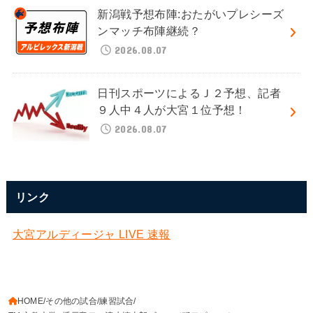
新潟戦予想布陣:おたがいプレシーズ
ンマッチ布陣継続？
2026.08.07
日刊スポーツによるＪ２予想、記者
９人中４人が大宮１位予想！
2026.08.07
リンク
大宮アルディージャ LIVE 速報
HOME
その他の試合
練習試合