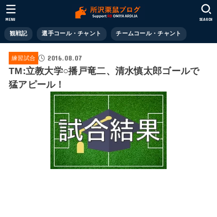
MENU
SEARCH
観戦記
選手コール・チャント
チームコール・チャント
2016.08.07
練習試合
TM:立教大学○播戸竜二、清水慎太郎ゴールで
猛アピール！