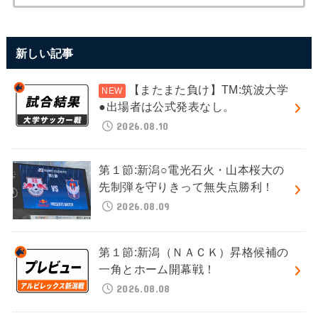
新しい記事
【またまた負け】TM:筑波大学
●出場者は公式発表なし。
2026.08.10
第１節:新潟○電光石火・山本桜大の
先制弾を守りきって無失点勝利！
2026.08.09
第１節:新潟（ＮＡＣＫ）昇格候補の
一角とホーム開幕戦！
2026.08.08