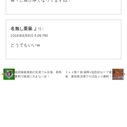
着々と層が厚くなってますね！
名無し栗鼠
より:
2016年8月8日 4:09 PM
どうでもいいw
福田移籍後初の先発フル出場、群馬
２ｎｄ第７節:福岡○塩田好セーブ連
勝利で残留に大きな一歩！
発、家長復活弾で６試合ぶり勝利！