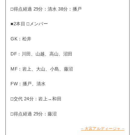
□得点経過 29分：清水 38分：播戸
■2本目 □メンバー
GK：松井
DF：川田、山越、高山、沼田
MF：岩上、大山、小島、藤沼
FW：播戸、清水
□交代 24分：岩上→和田
□得点経過 29分：藤沼
– 大宮アルディージャ –