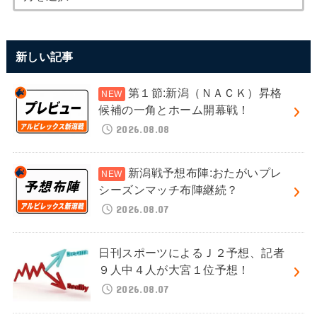
新しい記事
第１節:新潟（ＮＡＣＫ）昇格
候補の一角とホーム開幕戦！
2026.08.08
新潟戦予想布陣:おたがいプレ
シーズンマッチ布陣継続？
2026.08.07
日刊スポーツによるＪ２予想、記者
９人中４人が大宮１位予想！
2026.08.07