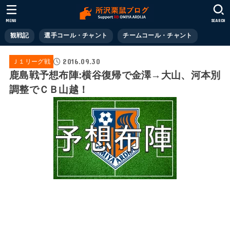
MENU
SEARCH
観戦記
選手コール・チャント
チームコール・チャント
2016.09.30
Ｊ１リーグ戦
鹿島戦予想布陣:横谷復帰で金澤→大山、河本別
調整でＣＢ山越！