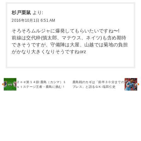
杉戸栗鼠
より:
2016年10月1日 6:51 AM
そろそろムルジャに爆発してもらいたいですね〜!
前線は交代枠(慎太郎、マテウス、ネイツ)も含め期待
できそうですが、守備陣は大屋、山越では菊地の負担
がかなり大きくなりそうですねorz
２ｎｄ第１４節:鹿島（カシマ）１
鹿島戦のカギは「前半３０分までの
ｓｔステージ王者・鹿島に挑む！
プレス」と語るＧＫ:塩田仁史