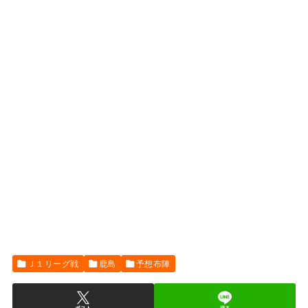
Ｊ１リーグ戦
鹿島
予想布陣