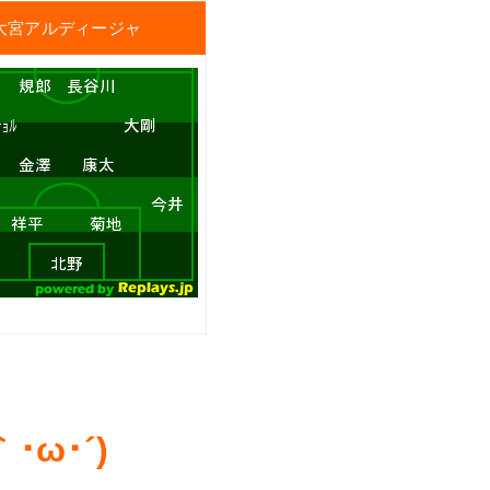
大宮アルディージャ
ω･´)