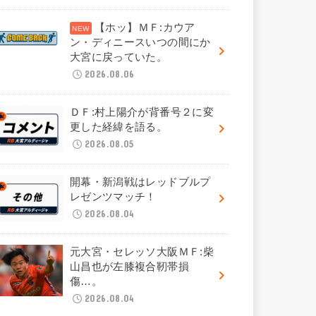
【ホッ】ＭＦ:カウア
ン・ディニースいつの間にか
大宮に戻っていた。
2026.08.06
ＤＦ:村上陽介が背番号２に変
更した経緯を語る。
2026.08.05
開幕・新潟戦はレッドブルプ
レゼンツマッチ！
2026.08.04
元大宮・セレッソ大阪ＭＦ:柴
山昌也が左膝複合靭帯損
傷…。
2026.08.04