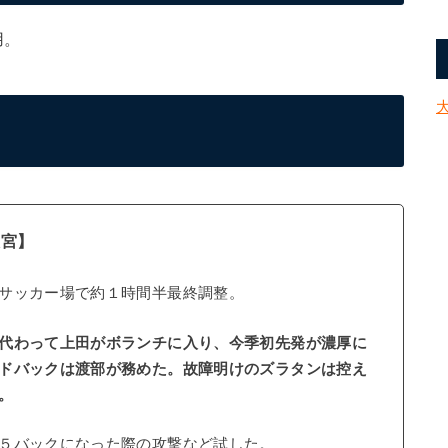
用。
大宮】
サッカー場で約１時間半最終調整。
代わって上田がボランチに入り、今季初先発が濃厚に
ドバックは渡部が務めた。故障明けのズラタンは控え
。
５バックになった際の攻撃など試した。