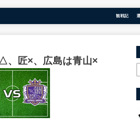
観戦記
△、匠×、広島は青山×