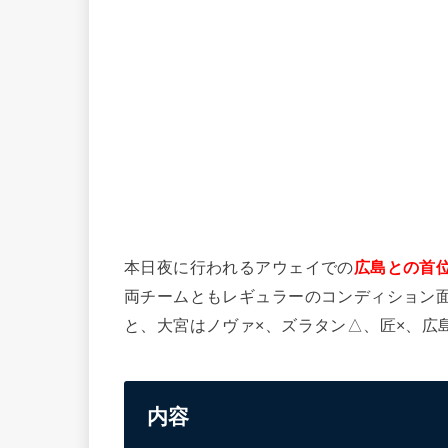
本日夜に行われるアウェイでの
広島との首
両チームともレギュラーのコンディション
と、大宮はノヴァ×、ズラタン△、匠×、広
内容