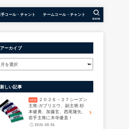
選手コール・チャント
チームコール・チャント
SEARCH
アーカイブ
新しい記事
２０２６－２７シーズン
主将:ガブリエウ、副主将:杉
本健勇、加藤玄、西尾隆矢、
若手主将に木寺優直！
2026.08.06