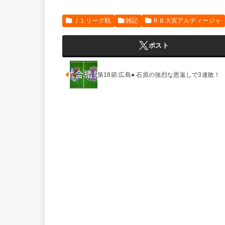
Ｊ１リーグ戦
雑記
ＲＢ大宮アルディージャ
ポスト
第18節:広島● 石原の強烈な恩返しで3連敗！