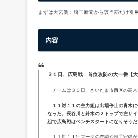
まずは大宮側：埼玉新聞から該当部だけ引
内容
３１日、広島戦 首位攻防の大一番【
チームは３０日、さいたま市西区の高木
１１対１１の主力組は出場停止の青木に
なった。長谷川と鈴木の２トップで左サイ
組で広島戦はベンチスタートになりそうだ
１１対１１はマークの確認や相手守備が