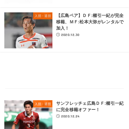
【広島ペア】ＤＦ:櫛引一紀が完全
入団・退団
移籍、ＭＦ:松本大弥がレンタルで
加入！
2020.12.30
サンフレッチェ広島ＤＦ:櫛引一紀
入団・退団
に完全移籍オファー！
2020.12.24