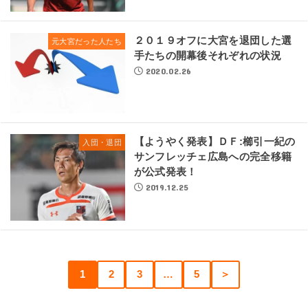
２０１９オフに大宮を退団した選
元大宮だった人たち
手たちの開幕後それぞれの状況
2020.02.26
【ようやく発表】ＤＦ:櫛引一紀の
入団・退団
サンフレッチェ広島への完全移籍
が公式発表！
2019.12.25
1
2
3
…
5
＞