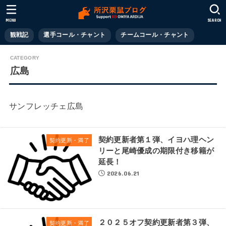
MENU
SEARCH
観戦記
選手コール・チャント
チームコール・チャント
広島
サンフレッチェ広島
契約更新者第１弾、イヨハ理ヘン
契約更新・満了
リーと尾崎優成の期限付き移籍が
延長！
2026.06.21
２０２５オフ契約更新者第３弾、
契約更新・満了