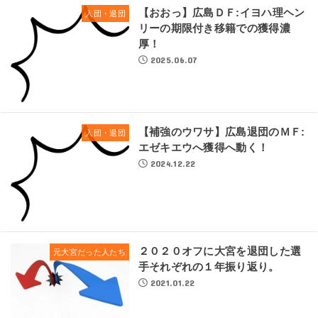
【おおっ】広島ＤＦ:イヨハ理ヘン
入団・退団
リーの期限付き移籍での獲得濃
厚！
2025.06.07
【補強のウワサ】広島退団のＭＦ:
入団・退団
エゼキエウへ獲得へ動く！
2024.12.22
２０２０オフに大宮を退団した選
元大宮だった人たち
手それぞれの１年振り返り。
2021.01.22