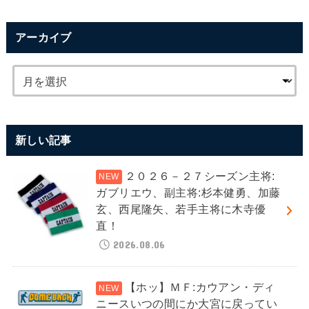
アーカイブ
新しい記事
２０２６－２７シーズン主将:
ガブリエウ、副主将:杉本健勇、加藤
玄、西尾隆矢、若手主将に木寺優
直！
2026.08.06
【ホッ】ＭＦ:カウアン・ディ
ニースいつの間にか大宮に戻ってい