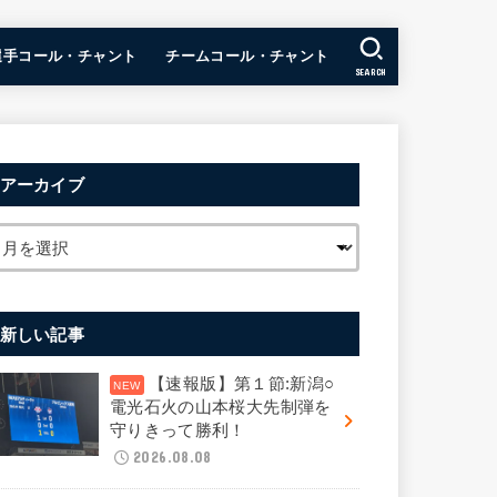
選手コール・チャント
チームコール・チャント
SEARCH
アーカイブ
新しい記事
【速報版】第１節:新潟○
電光石火の山本桜大先制弾を
守りきって勝利！
2026.08.08