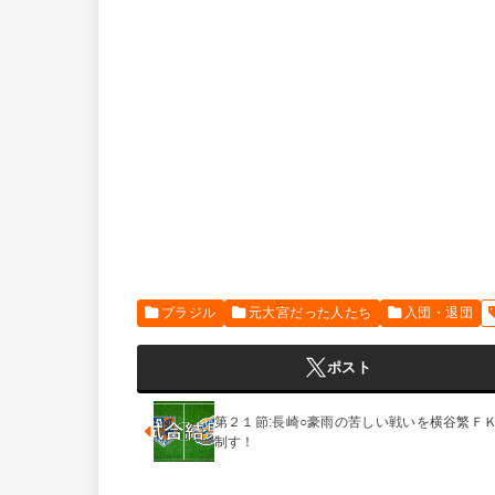
ブラジル
元大宮だった人たち
入団・退団
ポスト
第２１節:長崎○豪雨の苦しい戦いを横谷繁Ｆ
制す！