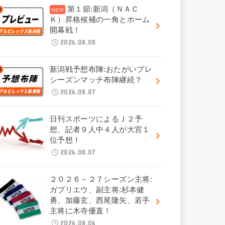
第１節:新潟（ＮＡＣ
Ｋ）昇格候補の一角とホーム
開幕戦！
2026.08.08
新潟戦予想布陣:おたがいプレ
シーズンマッチ布陣継続？
2026.08.07
日刊スポーツによるＪ２予
想、記者９人中４人が大宮１
位予想！
2026.08.07
２０２６－２７シーズン主将:
ガブリエウ、副主将:杉本健
勇、加藤玄、西尾隆矢、若手
主将に木寺優直！
2026.08.06