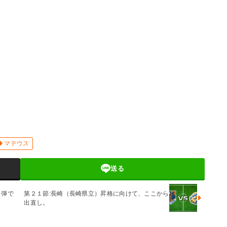
マテウス
送る
Ｋ弾で
第２１節:長崎（長崎県立）昇格に向けて、ここから
出直し。