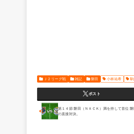
Ｊ２リーグ戦
雑記
磐田
小林祐希
駒
ポスト
第１４節:磐田（ＮＡＣＫ）満を持して首位:磐
の直接対決。