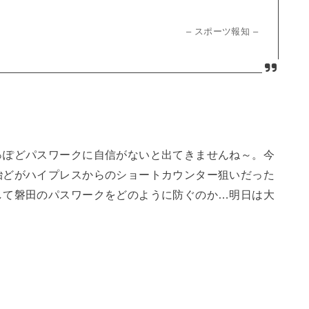
– スポーツ報知 –
っぽどパスワークに自信がないと出てきませんね～。今
殆どがハイプレスからのショートカウンター狙いだった
して磐田のパスワークをどのように防ぐのか…明日は大