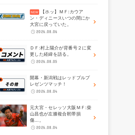
【ホッ】ＭＦ:カウア
ン・ディニースいつの間にか
大宮に戻っていた。
2026.08.06
ＤＦ:村上陽介が背番号２に変
更した経緯を語る。
2026.08.05
開幕・新潟戦はレッドブルプ
レゼンツマッチ！
2026.08.04
元大宮・セレッソ大阪ＭＦ:柴
山昌也が左膝複合靭帯損
傷…。
2026.08.04