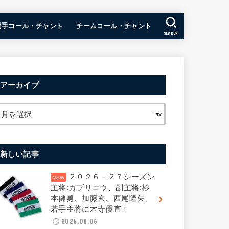
選手コール・チャント
チームコール・チャント
SEARCH
アーカイブ
新しい記事
２０２６－２７シーズン
主将:ガブリエウ、副主将:杉
本健勇、加藤玄、西尾隆矢、
若手主将に木寺優直！
2026.08.06