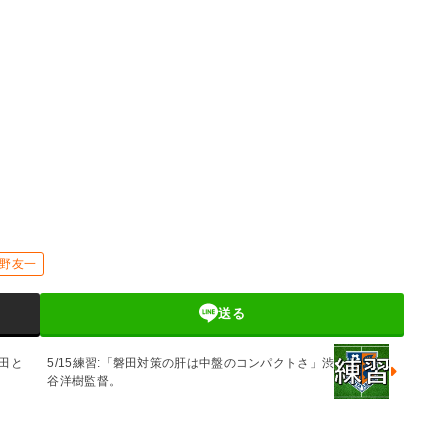
野友一
送る
田と
5/15練習:「磐田対策の肝は中盤のコンパクトさ」渋
谷洋樹監督。