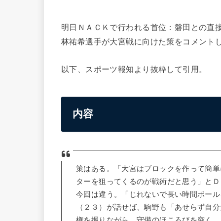
明日ＮＡＣＫで行われる首位：磐田との直
林祐希選手が大宮戦に向けた策をコメント
以下、スポーツ報知より抜粋して引用。
内容
策はある。「大宮はブロックを作って簡単
ターを狙ってくるのが戦術だと思う」とＤ
今回は違う。「じれないで長い時間ボール
（２３）が話せば、駒野も「あせらず自分
権を握りながら、守備のほころびを突く。