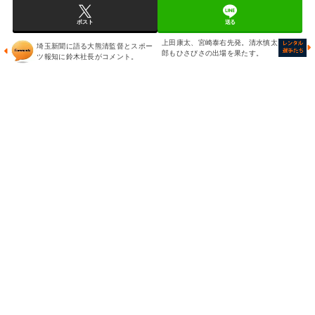
ポスト
送る
上田康太、宮崎泰右先発。清水慎太
埼玉新聞に語る大熊清監督とスポー
郎もひさびさの出場を果たす。
ツ報知に鈴木社長がコメント。