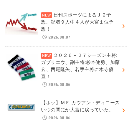
日刊スポーツによるＪ２予
想、記者９人中４人が大宮１位予
想！
2026.08.07
２０２６－２７シーズン主将:
ガブリエウ、副主将:杉本健勇、加藤
玄、西尾隆矢、若手主将に木寺優
直！
2026.08.06
【ホッ】ＭＦ:カウアン・ディニース
いつの間にか大宮に戻っていた。
2026.08.06