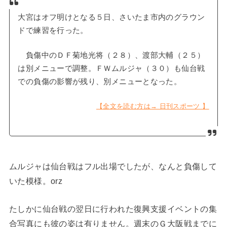
大宮はオフ明けとなる５日、さいたま市内のグラウン
ドで練習を行った。
負傷中のＤＦ菊地光将（２８）、渡部大輔（２５）
は別メニューで調整。ＦＷムルジャ（３０）も仙台戦
での負傷の影響が残り、別メニューとなった。
【全文を読む方は→ 日刊スポーツ 】
ムルジャは仙台戦はフル出場でしたが、なんと負傷して
いた模様。orz
たしかに仙台戦の翌日に行われた復興支援イベントの集
合写真にも彼の姿は有りません。週末のＧ大阪戦までに