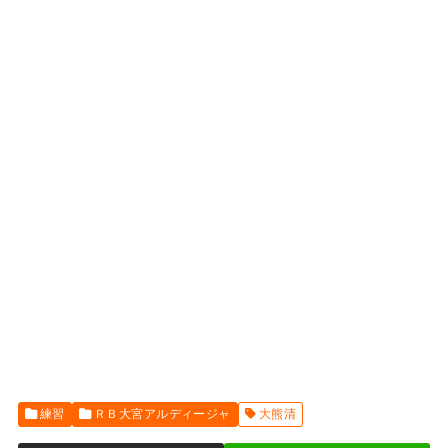
練習
ＲＢ大宮アルディージャ
大熊清