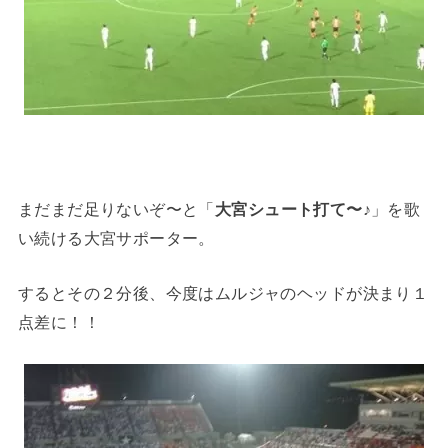
まだまだ足りないぞ〜と「
大宮シュート打て〜♪
」を歌
い続ける大宮サポーター。
するとその２分後、今度はムルジャのヘッドが決まり１
点差に！！