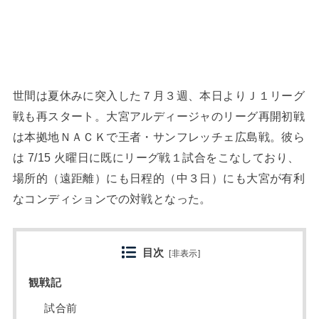
世間は夏休みに突入した７月３週、本日よりＪ１リーグ
戦も再スタート。大宮アルディージャのリーグ再開初戦
は本拠地ＮＡＣＫで王者・サンフレッチェ広島戦。彼ら
は 7/15 火曜日に既にリーグ戦１試合をこなしており、
場所的（遠距離）にも日程的（中３日）にも大宮が有利
なコンディションでの対戦となった。
目次
[
非表示
]
観戦記
試合前