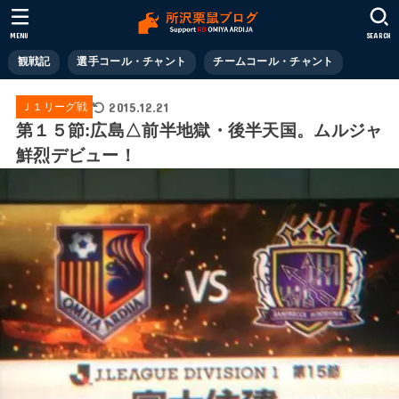
MENU
SEARCH
観戦記
選手コール・チャント
チームコール・チャント
2015.12.21
Ｊ１リーグ戦
第１５節:広島△前半地獄・後半天国。ムルジャ
鮮烈デビュー！