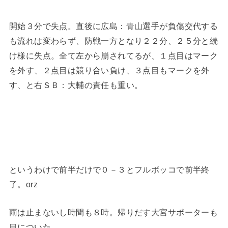
開始３分で失点。直後に広島：青山選手が負傷交代する
も流れは変わらず、防戦一方となり２２分、２５分と続
け様に失点。全て左から崩されてるが、１点目はマーク
を外す、２点目は競り合い負け、３点目もマークを外
す、と右ＳＢ：大輔の責任も重い。
というわけで前半だけで０－３とフルボッコで前半終
了。orz
雨は止まないし時間も８時。帰りだす大宮サポーターも
目についた。