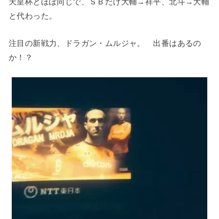
天皇杯とほぼ同じで、ＳＢだけ大輔→祥平、北斗→大輔
と代わった。
注目の新戦力、ドラガン・ムルジャ。 出番はあるの
か！？