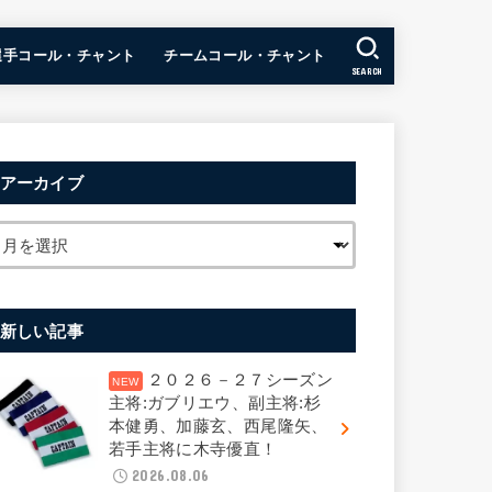
選手コール・チャント
チームコール・チャント
SEARCH
アーカイブ
新しい記事
２０２６－２７シーズン
主将:ガブリエウ、副主将:杉
本健勇、加藤玄、西尾隆矢、
若手主将に木寺優直！
2026.08.06