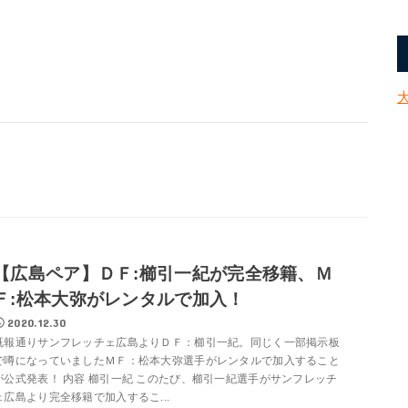
【広島ペア】ＤＦ:櫛引一紀が完全移籍、Ｍ
Ｆ:松本大弥がレンタルで加入！
2020.12.30
既報通りサンフレッチェ広島よりＤＦ：櫛引一紀。同じく一部掲示板
で噂になっていましたＭＦ：松本大弥選手がレンタルで加入すること
が公式発表！ 内容 櫛引一紀 このたび、櫛引一紀選手がサンフレッチ
ェ広島より完全移籍で加入するこ...