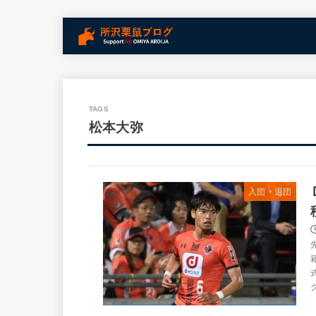
松本大弥
入団・退団