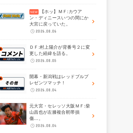
【ホッ】ＭＦ:カウア
ン・ディニースいつの間にか
大宮に戻っていた。
2026.08.06
ＤＦ:村上陽介が背番号２に変
更した経緯を語る。
2026.08.05
開幕・新潟戦はレッドブルプ
レゼンツマッチ！
2026.08.04
元大宮・セレッソ大阪ＭＦ:柴
山昌也が左膝複合靭帯損
傷…。
2026.08.04