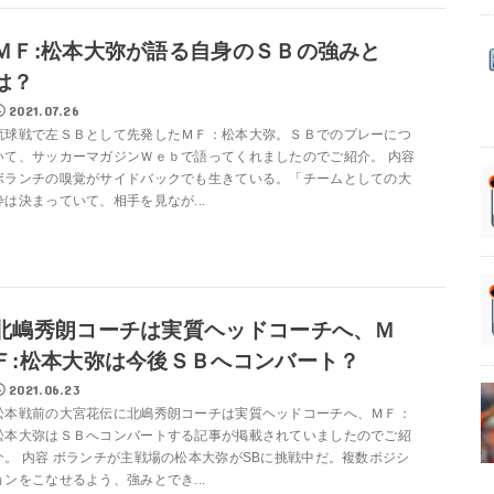
ＭＦ:松本大弥が語る自身のＳＢの強みと
は？
2021.07.26
琉球戦で左ＳＢとして先発したＭＦ：松本大弥。ＳＢでのプレーにつ
いて、サッカーマガジンＷｅｂで語ってくれましたのでご紹介。 内容
ボランチの嗅覚がサイドバックでも生きている。「チームとしての大
枠は決まっていて、相手を見なが...
北嶋秀朗コーチは実質ヘッドコーチへ、Ｍ
Ｆ:松本大弥は今後ＳＢへコンバート？
2021.06.23
松本戦前の大宮花伝に北嶋秀朗コーチは実質ヘッドコーチへ、ＭＦ：
松本大弥はＳＢへコンバートする記事が掲載されていましたのでご紹
介。 内容 ボランチが主戦場の松本大弥がSBに挑戦中だ。複数ポジシ
ョンをこなせるよう、強みとでき...