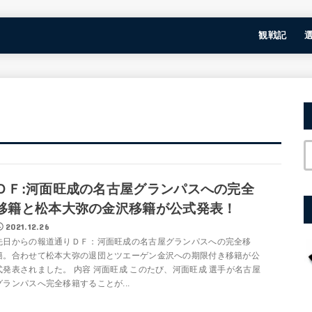
観戦記
ＤＦ:河面旺成の名古屋グランパスへの完全
移籍と松本大弥の金沢移籍が公式発表！
2021.12.26
先日からの報道通りＤＦ：河面旺成の名古屋グランパスへの完全移
籍。合わせて松本大弥の退団とツエーゲン金沢への期限付き移籍が公
式発表されました。 内容 河面旺成 このたび、河面旺成 選手が名古屋
グランパスへ完全移籍することが...