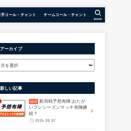
選手コール・チャント
チームコール・チャント
SEARCH
アーカイブ
新しい記事
新潟戦予想布陣:おたが
いプレシーズンマッチ布陣継
続？
2026.08.07