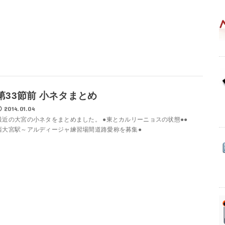
第33節前 小ネタまとめ
2014.01.04
最近の大宮の小ネタをまとめました。 ●東とカルリーニョスの状態●●
西大宮駅～アルディージャ練習場間道路愛称を募集●