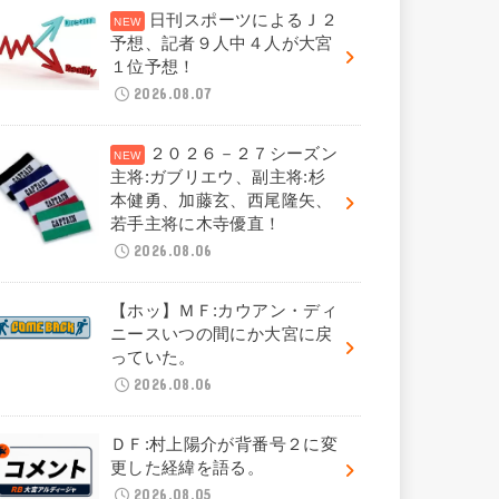
日刊スポーツによるＪ２
予想、記者９人中４人が大宮
１位予想！
2026.08.07
２０２６－２７シーズン
主将:ガブリエウ、副主将:杉
本健勇、加藤玄、西尾隆矢、
若手主将に木寺優直！
2026.08.06
【ホッ】ＭＦ:カウアン・ディ
ニースいつの間にか大宮に戻
っていた。
2026.08.06
ＤＦ:村上陽介が背番号２に変
更した経緯を語る。
2026.08.05