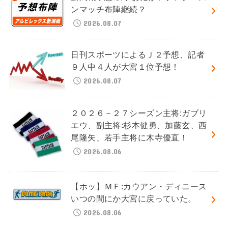
ンマッチ布陣継続？
2026.08.07
日刊スポーツによるＪ２予想、記者
９人中４人が大宮１位予想！
2026.08.07
２０２６－２７シーズン主将:ガブリ
エウ、副主将:杉本健勇、加藤玄、西
尾隆矢、若手主将に木寺優直！
2026.08.06
【ホッ】ＭＦ:カウアン・ディニース
いつの間にか大宮に戻っていた。
2026.08.06