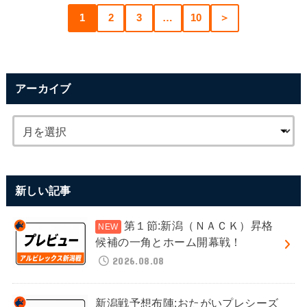
1
2
3
…
10
＞
アーカイブ
新しい記事
第１節:新潟（ＮＡＣＫ）昇格
候補の一角とホーム開幕戦！
2026.08.08
新潟戦予想布陣:おたがいプレシーズ