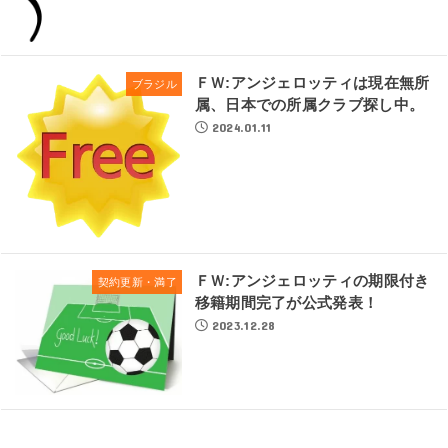
ＦＷ:アンジェロッティは現在無所
ブラジル
属、日本での所属クラブ探し中。
2024.01.11
ＦＷ:アンジェロッティの期限付き
契約更新・満了
移籍期間完了が公式発表！
2023.12.28