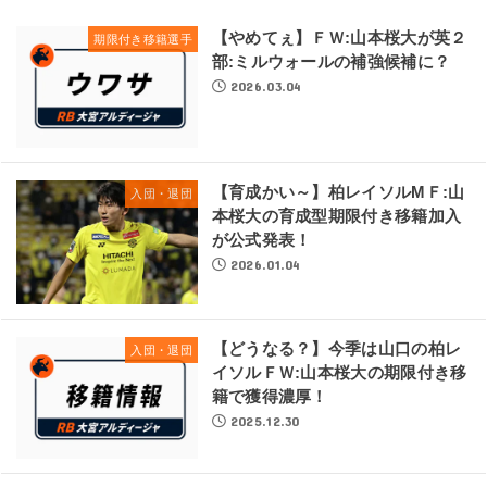
【やめてぇ】ＦＷ:山本桜大が英２
期限付き移籍選手
部:ミルウォールの補強候補に？
2026.03.04
【育成かい～】柏レイソルMＦ:山
入団・退団
本桜大の育成型期限付き移籍加入
が公式発表！
2026.01.04
【どうなる？】今季は山口の柏レ
入団・退団
イソルＦＷ:山本桜大の期限付き移
籍で獲得濃厚！
2025.12.30