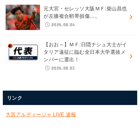
元大宮・セレッソ大阪ＭＦ:柴山昌也
が左膝複合靭帯損傷…。
2026.08.04
【おお～】ＭＦ:日隠ナシュ大士がイ
タリア遠征に臨む全日本大学選抜メ
ンバーに選出！
2026.08.03
リンク
大宮アルディージャ LIVE 速報