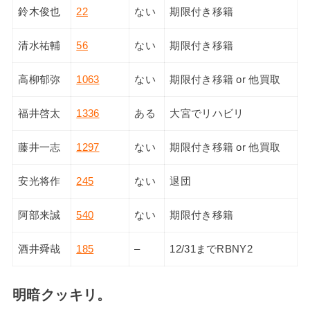
鈴木俊也
22
ない
期限付き移籍
清水祐輔
56
ない
期限付き移籍
高柳郁弥
1063
ない
期限付き移籍 or 他買取
福井啓太
1336
ある
大宮でリハビリ
藤井一志
1297
ない
期限付き移籍 or 他買取
安光将作
245
ない
退団
阿部来誠
540
ない
期限付き移籍
酒井舜哉
185
–
12/31までRBNY2
明暗クッキリ。