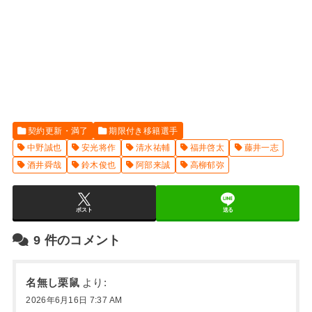
契約更新・満了
期限付き移籍選手
中野誠也
安光将作
清水祐輔
福井啓太
藤井一志
酒井舜哉
鈴木俊也
阿部来誠
高柳郁弥
ポスト
送る
9
件のコメント
名無し栗鼠
より:
2026年6月16日 7:37 AM