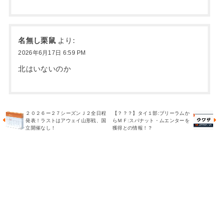
名無し栗鼠
より:
2026年6月17日 6:59 PM
北はいないのか
２０２６ー２７シーズンＪ２全日程
【？？？】タイ１部:ブリーラムか
発表！ラストはアウェイ山形戦、国
らＭＦ:スパナット・ムエンターを
立開催なし！
獲得との情報！？