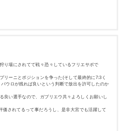
狩り場にされてて戦々恐々しているフリエサポで
リーニとポジションを争った(そして最終的に7:3く
・パウロが残れば良いという判断で放出を許可したのか
る良い選手なので、ガブリエウ共々よろしくお願いし
く評価されてるって事だろうし、是非大宮でも活躍して