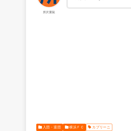
所沢栗鼠
入団・退団
横浜ＦＣ
カプリーニ