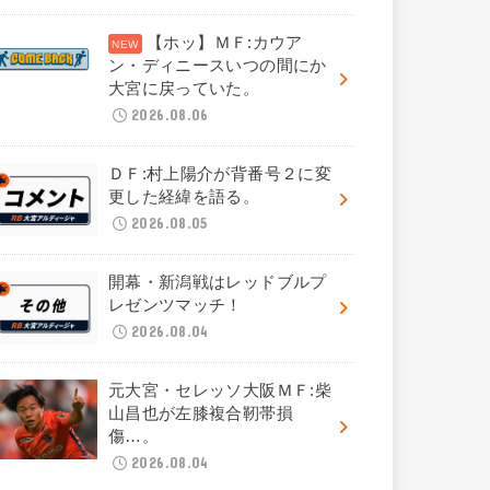
【ホッ】ＭＦ:カウア
ン・ディニースいつの間にか
大宮に戻っていた。
2026.08.06
ＤＦ:村上陽介が背番号２に変
更した経緯を語る。
2026.08.05
開幕・新潟戦はレッドブルプ
レゼンツマッチ！
2026.08.04
元大宮・セレッソ大阪ＭＦ:柴
山昌也が左膝複合靭帯損
傷…。
2026.08.04