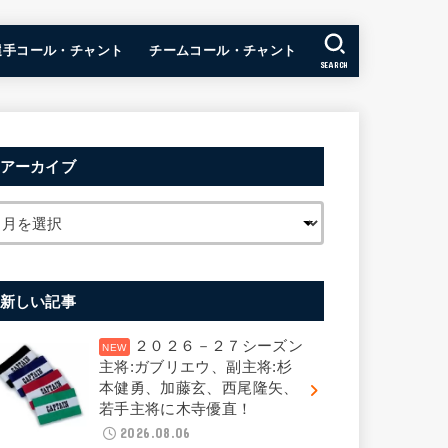
選手コール・チャント
チームコール・チャント
SEARCH
アーカイブ
新しい記事
２０２６－２７シーズン
主将:ガブリエウ、副主将:杉
本健勇、加藤玄、西尾隆矢、
若手主将に木寺優直！
2026.08.06