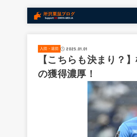
2025.01.01
入団・退団
【こちらも決まり？】
の獲得濃厚！